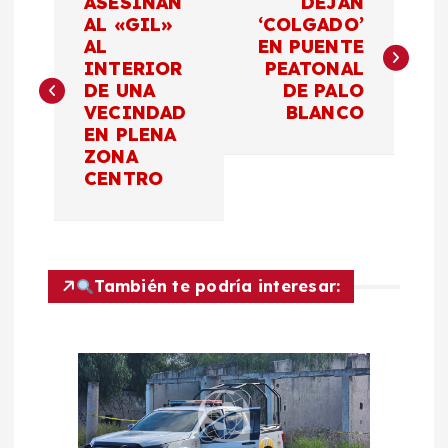
ASESINAN
DEJAN
a
AL «GIL»
‘COLGADO’
AL
EN PUENTE
INTERIOR
PEATONAL
v
DE UNA
DE PALO
VECINDAD
BLANCO
e
EN PLENA
ZONA
g
CENTRO
a
c
También te podría interesar:
i
ó
n