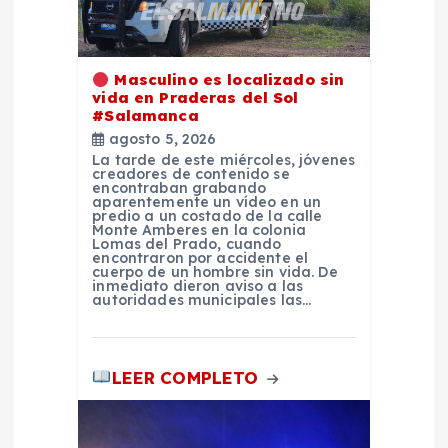
d
e
Masculino es localizado sin
vida en Praderas del Sol
e
#Salamanca
agosto 5, 2026
n
La tarde de este miércoles, jóvenes
creadores de contenido se
encontraban grabando
aparentemente un vídeo en un
t
predio a un costado de la calle
Monte Amberes en la colonia
Lomas del Prado, cuando
r
encontraron por accidente el
cuerpo de un hombre sin vida. De
inmediato dieron aviso a las
autoridades municipales las…
a
d
LEER COMPLETO
a