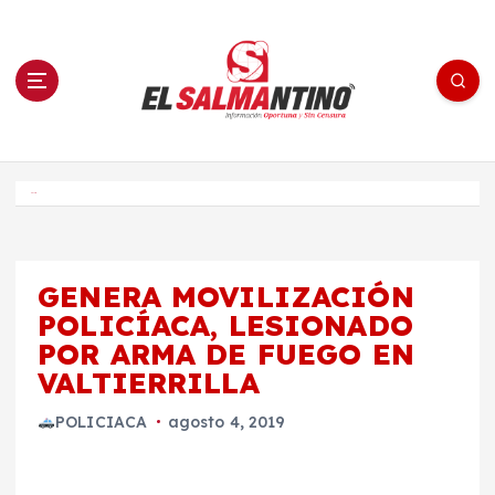
S
a
l
t
a
r
a
l
c
o
El Salmantino - medios/noticias/editorial
n
t
e
Inicio
n
i
d
o
GENERA MOVILIZACIÓN
POLICÍACA, LESIONADO
POR ARMA DE FUEGO EN
VALTIERRILLA
POLICIACA
agosto 4, 2019