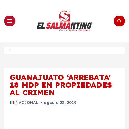
S
a
l
t
a
r
a
l
c
o
El Salmantino - medios/noticias/editorial
n
t
e
Inicio
n
i
d
o
GUANAJUATO ‘ARREBATA’
18 MDP EN PROPIEDADES
AL CRIMEN
NACIONAL
agosto 22, 2019