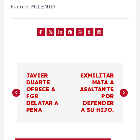
Fuente: MILENIO
N
JAVIER
EXMILITAR
a
DUARTE
MATA A
OFRECE A
ASALTANTE
FGR
POR
v
DELATAR A
DEFENDER
PEÑA
A SU HIJO.
e
g