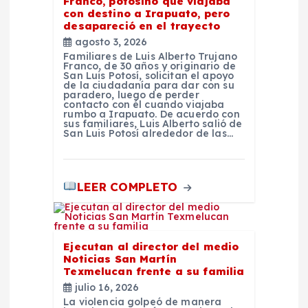
t
Franco, potosino que viajaba
con destino a Irapuato, pero
desapareció en el trayecto
r
agosto 3, 2026
Familiares de Luis Alberto Trujano
a
Franco, de 30 años y originario de
San Luis Potosí, solicitan el apoyo
de la ciudadanía para dar con su
paradero, luego de perder
d
contacto con él cuando viajaba
rumbo a Irapuato. De acuerdo con
sus familiares, Luis Alberto salió de
a
San Luis Potosí alrededor de las…
s
LEER COMPLETO
Ejecutan al director del medio
Noticias San Martín
Texmelucan frente a su familia
julio 16, 2026
La violencia golpeó de manera