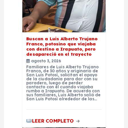
t
r
a
Buscan a Luis Alberto Trujano
Franco, potosino que viajaba
d
con destino a Irapuato, pero
desapareció en el trayecto
agosto 3, 2026
a
Familiares de Luis Alberto Trujano
Franco, de 30 años y originario de
San Luis Potosí, solicitan el apoyo
s
de la ciudadanía para dar con su
paradero, luego de perder
contacto con él cuando viajaba
rumbo a Irapuato. De acuerdo con
sus familiares, Luis Alberto salió de
San Luis Potosí alrededor de las…
LEER COMPLETO