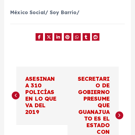
México Social/ Soy Barrio/
N
ASESINAN
SECRETARI
a
A 310
O DE
POLICÍAS
GOBIERNO
EN LO QUE
PRESUME
v
VA DEL
QUE
2019
GUANAJUA
e
TO ES EL
ESTADO
g
CON