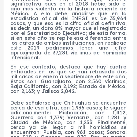
significativa pues en el 2018 había sido el
año más violento en la historia reciente de
México. A ello debe añadirse que en la
estadística oficial del INEGI es de 35,964
casos, y que esa es la cifra oficial definitiva,
es decir, un dato 8% mayor que el registrado
por el Secretariado Ejecutivo; de esta forma,
si en este año se repite esa diferencia entre
los datos de ambas instituciones, en realidad
este 2019 podríamos tener una cifra
aproximada de 37,281 víctimas de homicidio
intencional.
En ese contexto, destaca que hay cuatro
entidades en las que se han rebasado dos
mil casos de enero a septiembre de este año;
éstos son: Guanajuato, con 2,560 víctimas,
Baja California, con 2,192; Estado de México,
con 2,163; y Jalisco 2,042.
Debe señalarse que Chihuahua se encuentra
cerca de esa cifra, con 1,936 casos; le siguen
adicionalmente: Michoacán, con 1,412,
Guerrero con 1,379; Veracruz, con 1,281 y
Ciudad de México, con 1,233. Finalmente,
cerca ya de llegar a mil homicidios se
encuentran: Puebla, con 961 casos; Sonora,