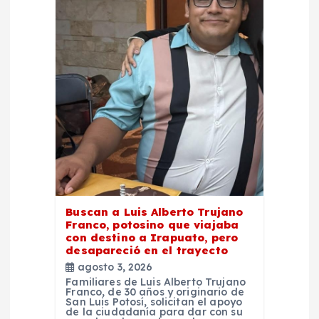
n
d
e
e
n
t
r
Buscan a Luis Alberto Trujano
Franco, potosino que viajaba
con destino a Irapuato, pero
a
desapareció en el trayecto
agosto 3, 2026
d
Familiares de Luis Alberto Trujano
Franco, de 30 años y originario de
San Luis Potosí, solicitan el apoyo
de la ciudadanía para dar con su