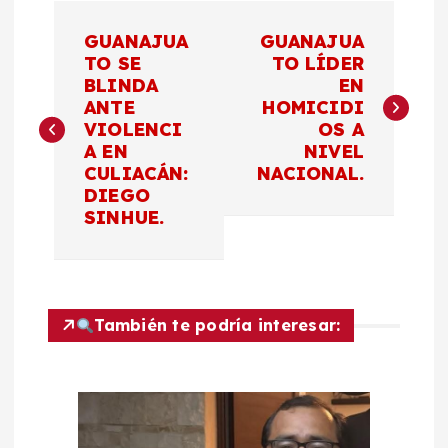
N
GUANAJUA
GUANAJUA
a
TO SE
TO LÍDER
BLINDA
EN
ANTE
HOMICIDI
v
VIOLENCI
OS A
A EN
NIVEL
e
CULIACÁN:
NACIONAL.
DIEGO
g
SINHUE.
a
c
También te podría interesar:
i
ó