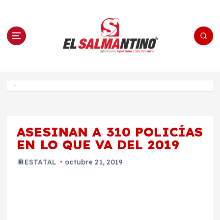
S
a
l
t
a
r
a
l
c
o
El Salmantino - medios/noticias/editorial
n
t
e
Inicio
n
i
d
o
ASESINAN A 310 POLICÍAS
EN LO QUE VA DEL 2019
ESTATAL
octubre 21, 2019