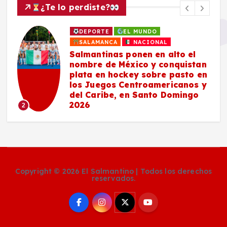
¿Te lo perdiste?
DEPORTE
EL MUNDO
SALAMANCA
NACIONAL
Salmantinas ponen en alto el
nombre de México y conquistan
plata en hockey sobre pasto en
los Juegos Centroamericanos y
del Caribe, en Santo Domingo
2026
2
Copyright © 2026 El Salmantino | Todos los derechos
reservados.