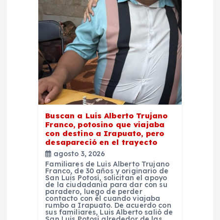
e
e
n
t
r
Buscan a Luis Alberto Trujano
a
Franco, potosino que viajaba
con destino a Irapuato, pero
d
desapareció en el trayecto
agosto 3, 2026
Familiares de Luis Alberto Trujano
a
Franco, de 30 años y originario de
San Luis Potosí, solicitan el apoyo
de la ciudadanía para dar con su
s
paradero, luego de perder
contacto con él cuando viajaba
rumbo a Irapuato. De acuerdo con
sus familiares, Luis Alberto salió de
San Luis Potosí alrededor de las…