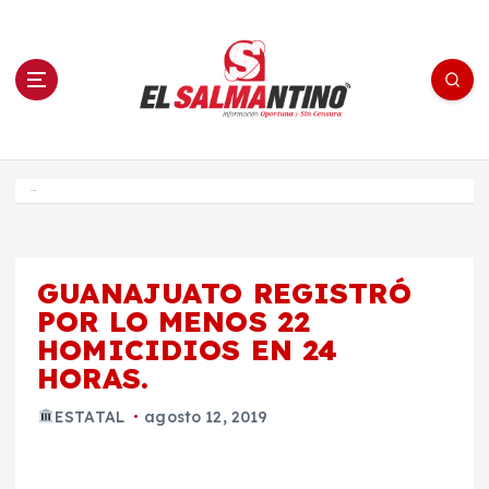
S
a
l
t
a
r
a
l
c
o
El Salmantino - medios/noticias/editorial
n
t
e
Inicio
n
i
d
o
GUANAJUATO REGISTRÓ
POR LO MENOS 22
HOMICIDIOS EN 24
HORAS.
ESTATAL
agosto 12, 2019