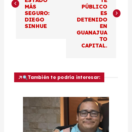
ESTADO
TE
v
MÁS
PÚBLICO
SEGURO:
ES
e
DIEGO
DETENIDO
SINHUE
EN
g
GUANAJUA
TO
a
CAPITAL.
c
i
También te podría interesar:
ó
n
d