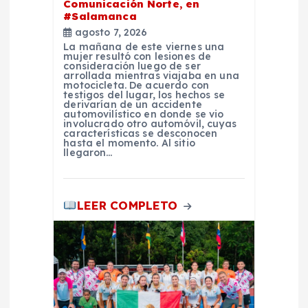
Comunicación Norte, en
t
#Salamanca
agosto 7, 2026
r
La mañana de este viernes una
mujer resultó con lesiones de
consideración luego de ser
a
arrollada mientras viajaba en una
motocicleta. De acuerdo con
testigos del lugar, los hechos se
derivarían de un accidente
d
automovilístico en donde se vio
involucrado otro automóvil, cuyas
características se desconocen
a
hasta el momento. Al sitio
llegaron…
s
LEER COMPLETO