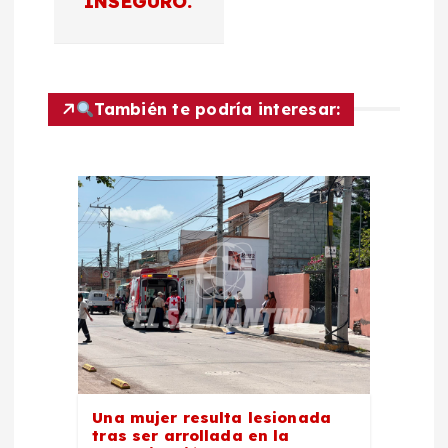
INSEGURO.
a
c
También te podría interesar:
i
ó
n
d
e
e
n
Una mujer resulta lesionada
tras ser arrollada en la