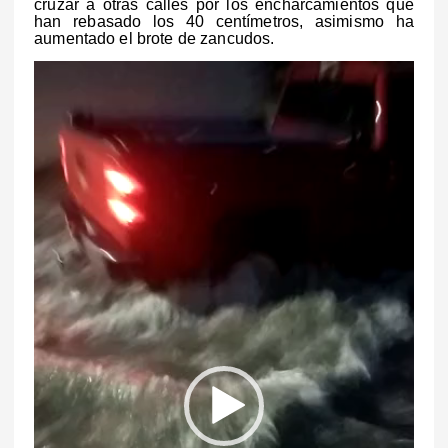
cruzar a otras calles por los encharcamientos que
han rebasado los 40 centímetros, asimismo ha
aumentado el brote de zancudos.
R
e
p
r
o
d
u
c
t
o
r
d
e
v
í
d
e
o