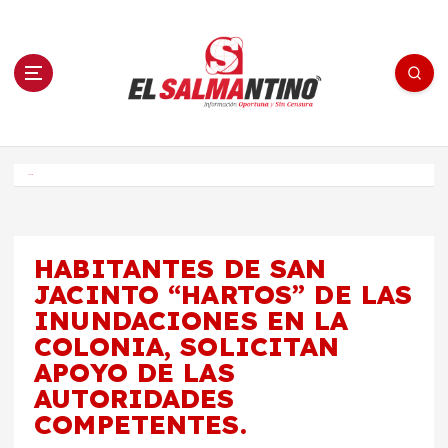
S
a
l
t
a
r
a
l
c
o
El Salmantino - medios/noticias/editorial
n
t
e
Inicio
n
i
d
o
HABITANTES DE SAN
JACINTO “HARTOS” DE LAS
INUNDACIONES EN LA
COLONIA, SOLICITAN
APOYO DE LAS
AUTORIDADES
COMPETENTES.