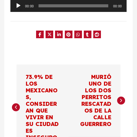
R
e
00:00
00:00
p
r
o
d
u
c
t
o
r
d
e
a
N
u
d
73.9% DE
MURIÓ
i
a
LOS
UNO DE
o
MEXICANO
LOS DOS
S,
PERRITOS
v
CONSIDER
RESCATAD
AN QUE
OS DE LA
e
VIVIR EN
CALLE
SU CIUDAD
GUERRERO
g
ES