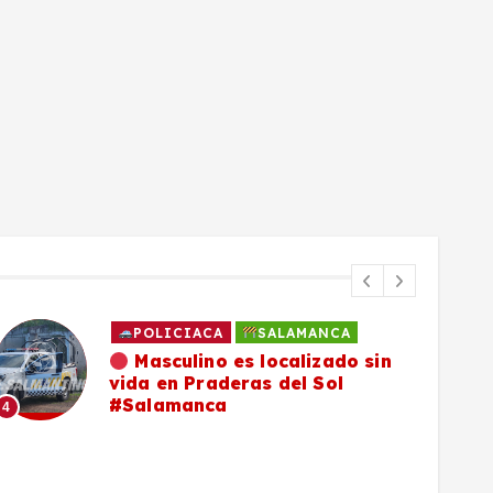
A
SALAMANCA
o sin
Familia de Daniel Flores
continúa en su búsqueda y p
compartir ficha de localizaci
5