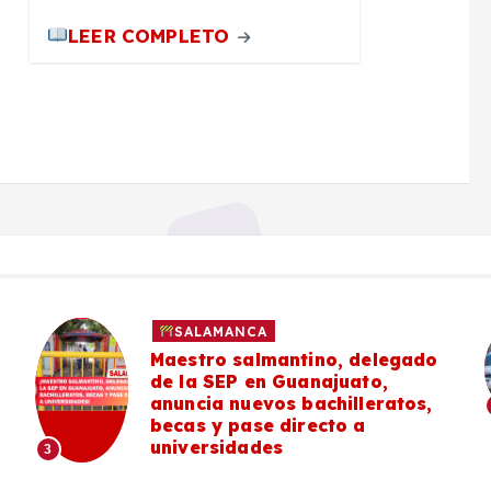
LEER COMPLETO
POLICIACA
SALAMANC
, delegado
Masculino es localizad
uato,
vida en Praderas del Sol
illeratos,
#Salamanca
4
o a