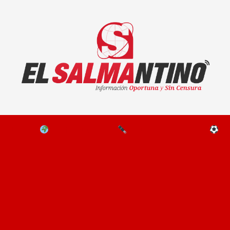
El Salmantino - medios/noticias/editorial
NAL
EL MUNDO
EDITORIALES
D