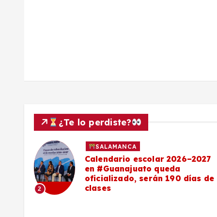
d
a
s
¿Te lo perdiste?
SALAMANCA
olar 2026–2027
Maestro salmantino
 queda
de la SEP en Guanaj
rán 190 días de
anuncia nuevos bach
becas y pase direct
universidades
3