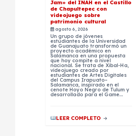
n
Jam» del INAH en el Castillo
de Chapultepec con
videojuego sobre
d
patrimonio cultural
agosto 6, 2026
e
Un grupo de jóvenes
estudiantes de la Universidad
de Guanajuato transformó un
proyecto académico en
e
Salamanca en una propuesta
que hoy compite a nivel
nacional. Se trata de Xibal-Ha,
n
videojuego creado por
estudiantes de Artes Digitales
del Campus Irapuato–
Salamanca, inspirado en el
t
cenote Hoyo Negro de Tulum y
desarrollado para el Game…
r
LEER COMPLETO
a