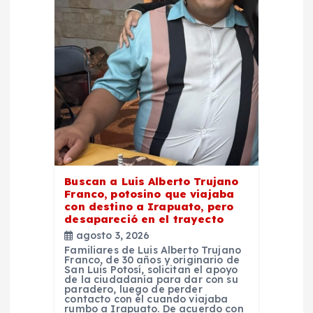
e
e
n
t
r
a
Buscan a Luis Alberto Trujano
Franco, potosino que viajaba
d
con destino a Irapuato, pero
desapareció en el trayecto
agosto 3, 2026
a
Familiares de Luis Alberto Trujano
Franco, de 30 años y originario de
San Luis Potosí, solicitan el apoyo
s
de la ciudadanía para dar con su
paradero, luego de perder
contacto con él cuando viajaba
rumbo a Irapuato. De acuerdo con