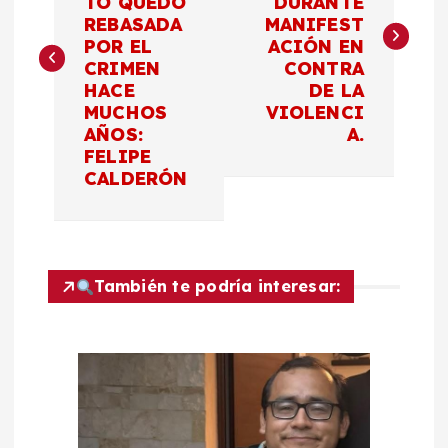
TO QUEDÓ
DURANTE
v
REBASADA
MANIFEST
POR EL
ACIÓN EN
e
CRIMEN
CONTRA
HACE
DE LA
g
MUCHOS
VIOLENCI
AÑOS:
A.
a
FELIPE
CALDERÓN
c
i
También te podría interesar:
ó
n
d