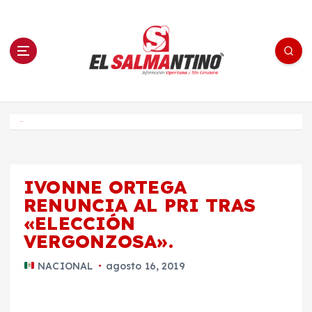
S
a
l
t
a
r
a
l
c
o
El Salmantino - medios/noticias/editorial
n
t
e
Inicio
n
i
d
o
IVONNE ORTEGA
RENUNCIA AL PRI TRAS
«ELECCIÓN
VERGONZOSA».
NACIONAL
agosto 16, 2019