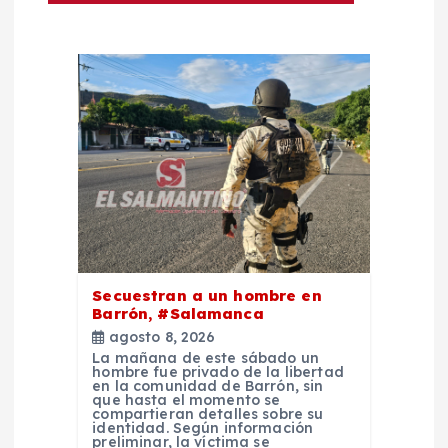
ó
n
d
e
e
n
t
Secuestran a un hombre en
Barrón, #Salamanca
agosto 8, 2026
r
La mañana de este sábado un
hombre fue privado de la libertad
en la comunidad de Barrón, sin
a
que hasta el momento se
compartieran detalles sobre su
identidad. Según información
preliminar, la víctima se