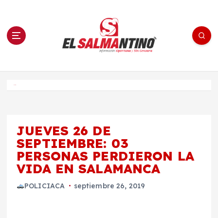
S
a
l
t
a
r
a
l
c
o
El Salmantino - medios/noticias/editorial
n
t
e
Inicio
n
i
d
o
JUEVES 26 DE
SEPTIEMBRE: 03
PERSONAS PERDIERON LA
VIDA EN SALAMANCA
POLICIACA
septiembre 26, 2019