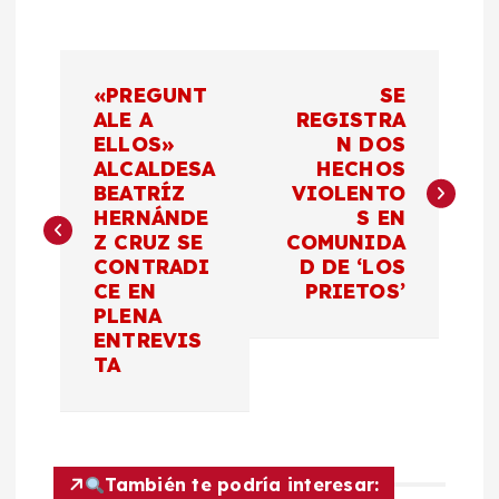
N
«PREGUNT
SE
a
ALE A
REGISTRA
ELLOS»
N DOS
ALCALDESA
HECHOS
v
BEATRÍZ
VIOLENTO
HERNÁNDE
S EN
e
Z CRUZ SE
COMUNIDA
CONTRADI
D DE ‘LOS
g
CE EN
PRIETOS’
PLENA
a
ENTREVIS
TA
c
i
También te podría interesar: