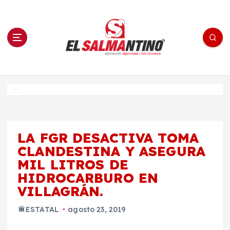
S
a
l
t
a
r
a
l
c
o
El Salmantino - medios/noticias/editorial
n
t
e
Inicio
n
i
d
o
LA FGR DESACTIVA TOMA
CLANDESTINA Y ASEGURA
MIL LITROS DE
HIDROCARBURO EN
VILLAGRÁN.
ESTATAL
agosto 23, 2019