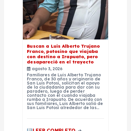
e
n
t
Buscan a Luis Alberto Trujano
Franco, potosino que viajaba
r
con destino a Irapuato, pero
desapareció en el trayecto
a
agosto 3, 2026
Familiares de Luis Alberto Trujano
Franco, de 30 años y originario de
d
San Luis Potosí, solicitan el apoyo
de la ciudadanía para dar con su
paradero, luego de perder
a
contacto con él cuando viajaba
rumbo a Irapuato. De acuerdo con
sus familiares, Luis Alberto salió de
San Luis Potosí alrededor de las…
s
LEER COMPLETO