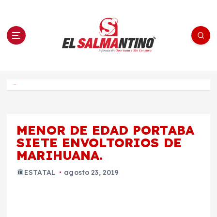
S
a
l
t
a
r
a
l
c
o
El Salmantino - medios/noticias/editorial
n
t
e
Inicio
n
i
d
o
MENOR DE EDAD PORTABA
SIETE ENVOLTORIOS DE
MARIHUANA.
ESTATAL
agosto 23, 2019