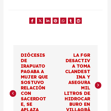
N
DIÓCESIS
LA FGR
a
DE
DESACTIV
IRAPUATO
A TOMA
PAGABA A
CLANDEST
v
MUJER QUE
INA Y
SOSTUVO
ASEGURA
e
RELACIÓN
MIL
CON
LITROS DE
g
SACERDOT
HIDROCAR
E, SE
BURO EN
APLAZA
VILLAGRÁ