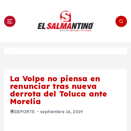
S
a
l
t
a
r
a
l
c
o
El Salmantino - medios/noticias/editorial
n
t
e
Inicio
n
i
d
o
La Volpe no piensa en
renunciar tras nueva
derrota del Toluca ante
Morelia
DEPORTE
septiembre 16, 2019