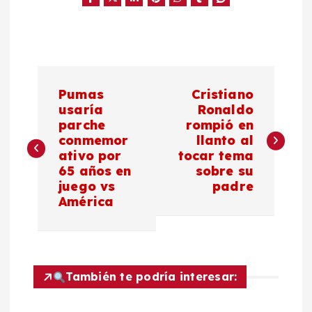
N
Pumas
Cristiano
a
usaría
Ronaldo
parche
rompió en
conmemor
llanto al
v
ativo por
tocar tema
65 años en
sobre su
e
juego vs
padre
América
g
a
c
También te podría interesar: