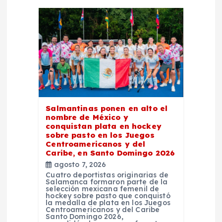
i
ó
n
d
e
Salmantinas ponen en alto el
nombre de México y
e
conquistan plata en hockey
sobre pasto en los Juegos
Centroamericanos y del
n
Caribe, en Santo Domingo 2026
agosto 7, 2026
t
Cuatro deportistas originarias de
Salamanca formaron parte de la
selección mexicana femenil de
r
hockey sobre pasto que conquistó
la medalla de plata en los Juegos
Centroamericanos y del Caribe
Santo Domingo 2026,