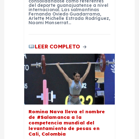
a
consolidándose como referentes
del deporte guanajuatense a nivel
internacional. Las salmantinas
d
Fernanda Oviedo Guadarrama,
Arlette Michelle Estrada Rodríguez,
Naomi Monserrat…
a
s
LEER COMPLETO
Romina Nava lleva el nombre
de #Salamanca a la
competencia mundial del
levantamiento de pesas en
Cali, Colombia