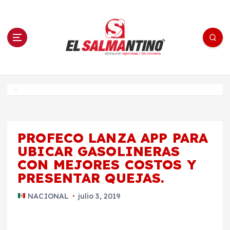
S
a
l
t
a
r
a
l
c
o
El Salmantino - medios/noticias/editorial
n
t
e
Inicio
n
i
d
o
PROFECO LANZA APP PARA
UBICAR GASOLINERAS
CON MEJORES COSTOS Y
PRESENTAR QUEJAS.
NACIONAL
julio 3, 2019