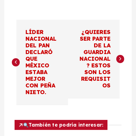
N
LÍDER
¿QUIERES
a
NACIONAL
SER PARTE
DEL PAN
DE LA
DECLARÓ
GUARDIA
v
QUE
NACIONAL
MÉXICO
? ESTOS
e
ESTABA
SON LOS
MEJOR
REQUISIT
g
CON PEÑA
OS
NIETO.
a
c
También te podría interesar:
i