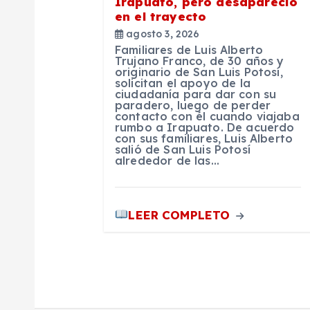
Irapuato, pero desapareció
en el trayecto
n
agosto 3, 2026
Familiares de Luis Alberto
t
Trujano Franco, de 30 años y
originario de San Luis Potosí,
solicitan el apoyo de la
ciudadanía para dar con su
r
paradero, luego de perder
contacto con él cuando viajaba
rumbo a Irapuato. De acuerdo
a
con sus familiares, Luis Alberto
salió de San Luis Potosí
alrededor de las…
d
a
LEER COMPLETO
s