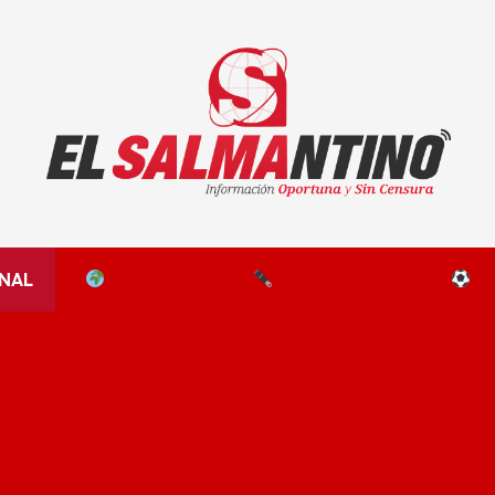
El Salmantino - medios/noticias/editorial
NAL
EL MUNDO
EDITORIALES
D