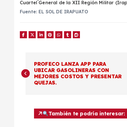
Cuartel General de la XII Región Militar (Ira
Fuente: EL SOL DE IRAPUATO
N
PROFECO LANZA APP PARA
UBICAR GASOLINERAS CON
a
MEJORES COSTOS Y PRESENTAR
QUEJAS.
v
e
También te podría interesar:
g