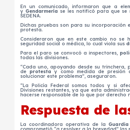
En un comunicado, informaron que a elem
y
Gendarmería
se les notificó para que se 
SEDENA.
Dichas pruebas son para su incorporación 
protesta.
Consideraron que en este cambio no se ha
seguridad social o médica, lo cual viola sus
d
Para el paro se convocó a inspectores,
poli
todas las divisiones.
“Cada uno, apoyando desde su trinchera, 
de
protesta
y como medida de presión a
solucionar este problema”, aseguraron.
“La Policía Federal somos todos y si afe
Divisiones restantes, ya que esta administ
hacerse responsable de lo que por derecho 
Respuesta de la
La coordinadora operativa de la
Guardia
comprometió “a resolver a la brevedad” las 