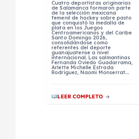
Cuatro deportistas originarias
e
de Salamanca formaron parte
de la selección mexicana
femenil de hockey sobre pasto
que conquistó la medalla de
n
plata en los Juegos
Centroamericanos y del Caribe
Santo Domingo 2026,
t
consolidándose como
referentes del deporte
guanajuatense a nivel
internacional. Las salmantinas
r
Fernanda Oviedo Guadarrama,
Arlette Michelle Estrada
Rodríguez, Naomi Monserrat…
a
d
LEER COMPLETO
a
s