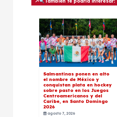
También te podría interesar:
g
a
c
i
ó
Salmantinas ponen en alto
n
el nombre de México y
conquistan plata en hockey
sobre pasto en los Juegos
d
Centroamericanos y del
Caribe, en Santo Domingo
2026
e
agosto 7, 2026