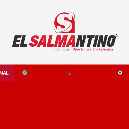
El Salmantino - medios/noticias/editorial
NAL
EL MUNDO
EDITORIALES
D