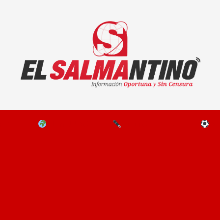
El Salmantino - medios/noticias/editorial
NAL
EL MUNDO
EDITORIALES
D