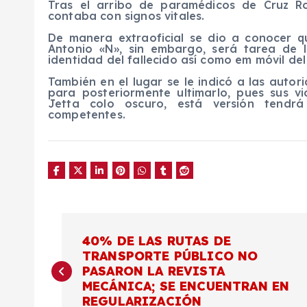
Tras el arribo de paramédicos de Cruz Ro
contaba con signos vitales.
De manera extraoficial se dio a conocer 
Antonio «N», sin embargo, será tarea de l
identidad del fallecido así como em móvil de
También en el lugar se le indicó a las auto
para posteriormente ultimarlo, pues sus vi
Jetta colo oscuro, está versión tendr
competentes.
N
40% DE LAS RUTAS DE
TRANSPORTE PÚBLICO NO
a
PASARON LA REVISTA
MECÁNICA; SE ENCUENTRAN EN
REGULARIZACIÓN