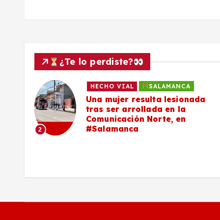
a
s
¿Te lo perdiste?
HECHO VIAL
SALAMANCA
Una mujer resulta lesionada
es,
tras ser arrollada en la
Comunicación Norte, en
#Salamanca
2