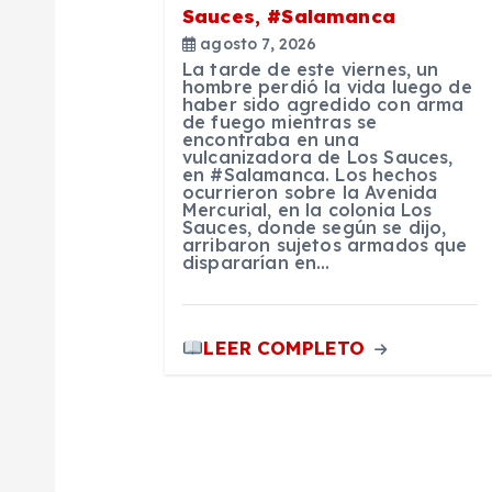
d
Sauces, #Salamanca
e
agosto 7, 2026
La tarde de este viernes, un
hombre perdió la vida luego de
haber sido agredido con arma
e
de fuego mientras se
encontraba en una
vulcanizadora de Los Sauces,
n
en #Salamanca. Los hechos
ocurrieron sobre la Avenida
Mercurial, en la colonia Los
Sauces, donde según se dijo,
t
arribaron sujetos armados que
dispararían en…
r
LEER COMPLETO
a
d