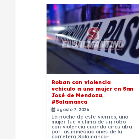
a
c
i
ó
n
Roban con violencia
d
vehículo a una mujer en San
José de Mendoza,
#Salamanca
e
agosto 7, 2026
La noche de este viernes, una
e
mujer fue víctima de un robo
con violencia cuando circulaba
por las inmediaciones de la
carretera Salamanca-