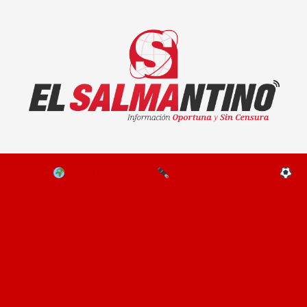
El Salmantino - medios/noticias/editorial
NAL
EL MUNDO
EDITORIALES
D