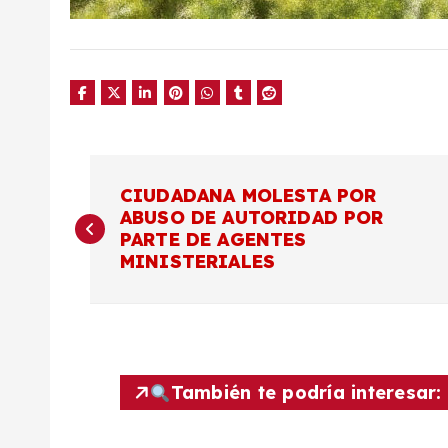
N
CIUDADANA MOLESTA POR
ABUSO DE AUTORIDAD POR
a
PARTE DE AGENTES
MINISTERIALES
v
e
g
También te podría interesar: