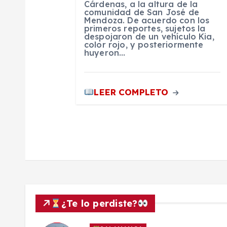
n
Cárdenas, a la altura de la
comunidad de San José de
Mendoza. De acuerdo con los
t
primeros reportes, sujetos la
despojaron de un vehículo Kia,
color rojo, y posteriormente
huyeron…
r
a
LEER COMPLETO
d
a
s
¿Te lo perdiste?