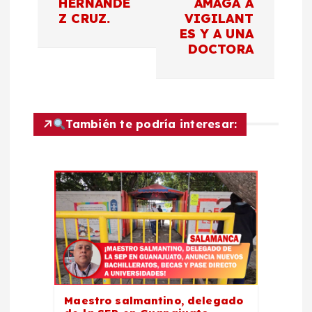
HERNÁNDE
AMAGA A
e
Z CRUZ.
VIGILANT
ES Y A UNA
g
DOCTORA
a
c
También te podría interesar:
i
ó
n
d
e
Maestro salmantino, delegado