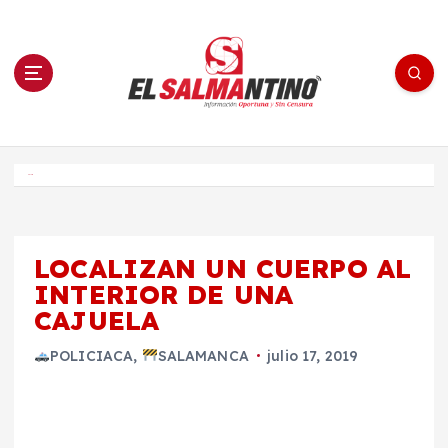
S
a
l
t
a
r
a
l
c
o
El Salmantino - medios/noticias/editorial
n
t
e
Inicio
n
i
d
o
LOCALIZAN UN CUERPO AL
INTERIOR DE UNA
CAJUELA
POLICIACA
,
SALAMANCA
julio 17, 2019