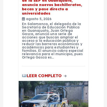
e
de la SEP en Guanajuato,
anuncia nuevos bachilleratos,
becas y pase directo a
n
universidades
agosto 5, 2026
t
En Salamanca, el delegado de la
Secretaría de Educación Pública
en Guanajuato, Juan Ortega
Gasca, anunció una serie de
r
acciones que buscan ampliar el
acceso a la educación pública y
reducir las barreras económicas y
a
académicas para estudiantes y
familias. El anuncio cobra especial
relevancia para el municipio, pues
Ortega Gasca es…
d
a
LEER COMPLETO
s