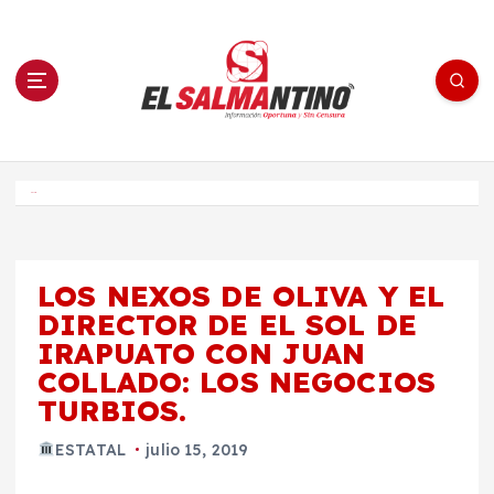
S
a
l
t
a
r
a
l
c
o
El Salmantino - medios/noticias/editorial
n
t
e
Inicio
n
i
d
o
LOS NEXOS DE OLIVA Y EL
DIRECTOR DE EL SOL DE
IRAPUATO CON JUAN
COLLADO: LOS NEGOCIOS
TURBIOS.
ESTATAL
julio 15, 2019