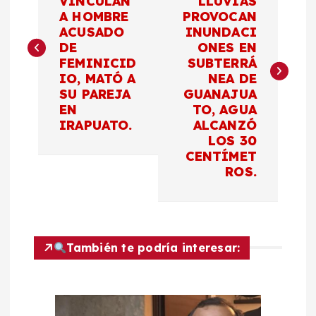
VINCULAN
LLUVIAS
A HOMBRE
PROVOCAN
v
ACUSADO
INUNDACI
DE
ONES EN
e
FEMINICID
SUBTERRÁ
IO, MATÓ A
NEA DE
g
SU PAREJA
GUANAJUA
EN
TO, AGUA
a
IRAPUATO.
ALCANZÓ
LOS 30
c
CENTÍMET
ROS.
i
ó
También te podría interesar:
n
d