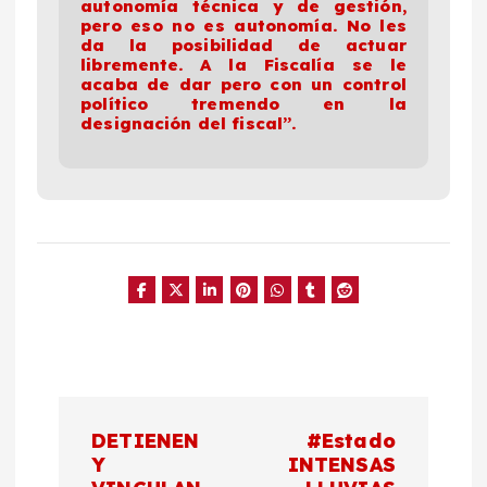
autonomía técnica y de gestión,
pero eso no es autonomía. No les
da la posibilidad de actuar
libremente. A la Fiscalía se le
acaba de dar pero con un control
político tremendo en la
designación del fiscal”.
N
DETIENEN
#Estado
a
Y
INTENSAS