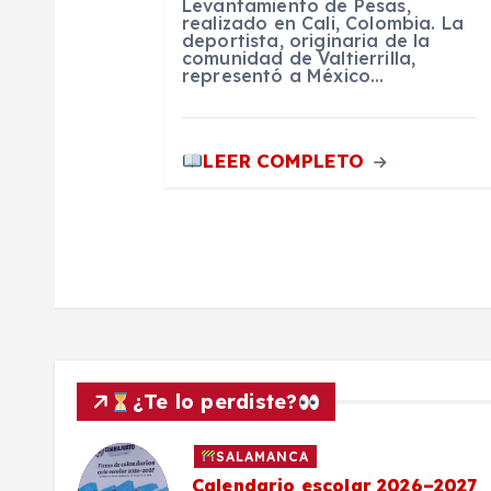
Levantamiento de Pesas,
n
realizado en Cali, Colombia. La
deportista, originaria de la
comunidad de Valtierrilla,
representó a México…
t
r
LEER COMPLETO
a
d
a
s
¿Te lo perdiste?
SALAMANCA
Calendario escolar 2026–2027