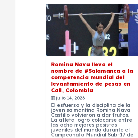
a
c
i
ó
Romina Nava lleva el
nombre de #Salamanca a la
n
competencia mundial del
levantamiento de pesas en
Cali, Colombia
d
julio 14, 2026
El esfuerzo y la disciplina de la
e
joven salmantina Romina Nava
Castillo volvieron a dar frutos.
La atleta logró colocarse entre
las ocho mejores pesistas
e
juveniles del mundo durante el
Campeonato Mundial Sub-17 de