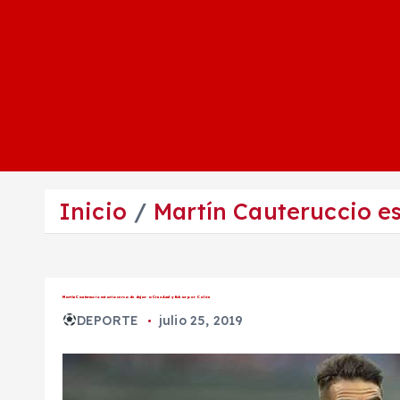
Inicio
Martín Cauteruccio es
Martín Cauteruccio estaría cerca de dejar a Cruz Azul y fichar por Colón
DEPORTE
julio 25, 2019