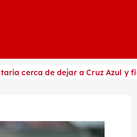
taría cerca de dejar a Cruz Azul y f