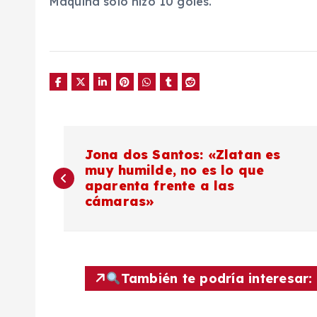
Máquina sólo hizo 10 goles.
N
Jona dos Santos: «Zlatan es
muy humilde, no es lo que
a
aparenta frente a las
cámaras»
v
e
También te podría interesar:
g