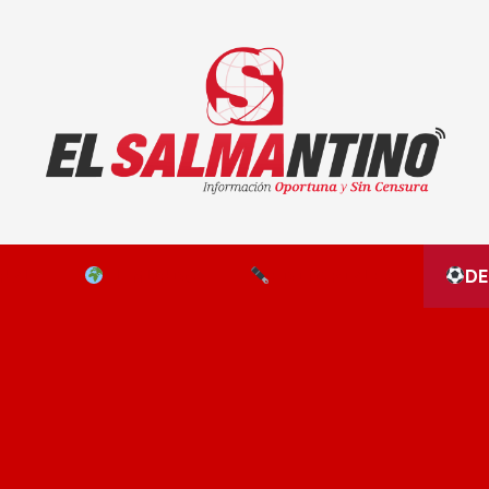
El Salmantino - medios/noticias/editorial
NAL
EL MUNDO
EDITORIALES
D