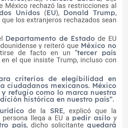
 México rechazó las restricciones al
ados Unidos
EU
Donald Trump
(
),
,
 que los extranjeros rechazados sean
Departamento de Estado
el
de EU
México no
tadounidense y reiteró que
tercer país
tirse de facto en un “
en el que insiste Trump, incluso con
ra criterios de elegibilidad en
n a ciudadanos mexicanos. México
o y refugio como lo marca nuestra
dición histórica en nuestro país”.
urídico
SRE
de la
, explicó que la
pedir asilo
a persona llega a EU a
y
tro país
quedará
, dicho solicitante