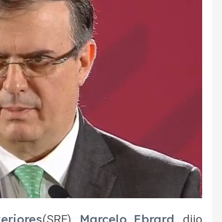
eriores
Marcelo Ebrard
(SRE),
, dijo