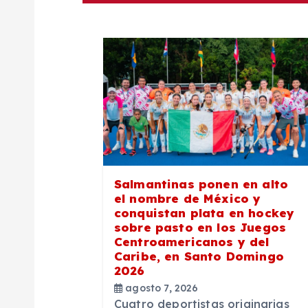
g
a
c
i
ó
Salmantinas ponen en alto
n
el nombre de México y
conquistan plata en hockey
sobre pasto en los Juegos
d
Centroamericanos y del
Caribe, en Santo Domingo
2026
e
agosto 7, 2026
Cuatro deportistas originarias