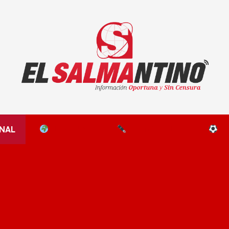
El Salmantino - medios/noticias/editorial
NAL
EL MUNDO
EDITORIALES
D