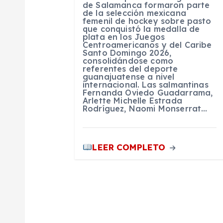
e
de Salamanca formaron parte
de la selección mexicana
femenil de hockey sobre pasto
que conquistó la medalla de
n
plata en los Juegos
Centroamericanos y del Caribe
Santo Domingo 2026,
t
consolidándose como
referentes del deporte
guanajuatense a nivel
internacional. Las salmantinas
r
Fernanda Oviedo Guadarrama,
Arlette Michelle Estrada
Rodríguez, Naomi Monserrat…
a
d
LEER COMPLETO
a
s