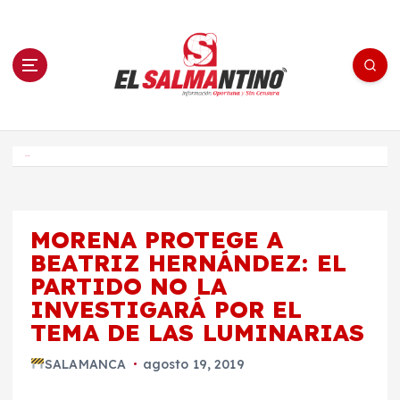
S
a
l
t
a
r
a
l
c
o
El Salmantino - medios/noticias/editorial
n
t
e
Inicio
n
i
d
o
MORENA PROTEGE A
BEATRIZ HERNÁNDEZ: EL
PARTIDO NO LA
INVESTIGARÁ POR EL
TEMA DE LAS LUMINARIAS
SALAMANCA
agosto 19, 2019