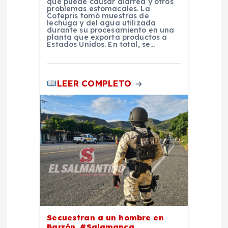
que puede causar diarrea y otros
d
problemas estomacales. La
Cofepris tomó muestras de
lechuga y del agua utilizada
durante su procesamiento en una
a
planta que exporta productos a
Estados Unidos. En total, se…
s
LEER COMPLETO
Secuestran a un hombre en
Barrón, #Salamanca