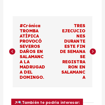
N
#Crónica
TRES
a
TROMBA
EJECUCIO
ATÍPICA
NES
PROVOCÓ
DURANTE
v
SEVEROS
ESTE FIN
DAÑOS EN
DE SEMANA
e
SALAMANC
SE
A LA
REGISTRA
g
MADRUGAD
RON EN
A DEL
SALAMANC
a
DOMINGO.
A
c
i
También te podría interesar: