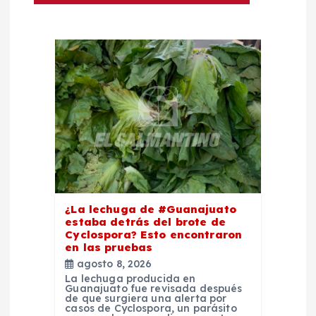
ó
n
d
e
e
n
¿La lechuga de #Guanajuato
estaba detrás del brote de
t
Cyclospora? Esto encontraron
en las pruebas
r
agosto 8, 2026
La lechuga producida en
Guanajuato fue revisada después
a
de que surgiera una alerta por
casos de Cyclospora, un parásito