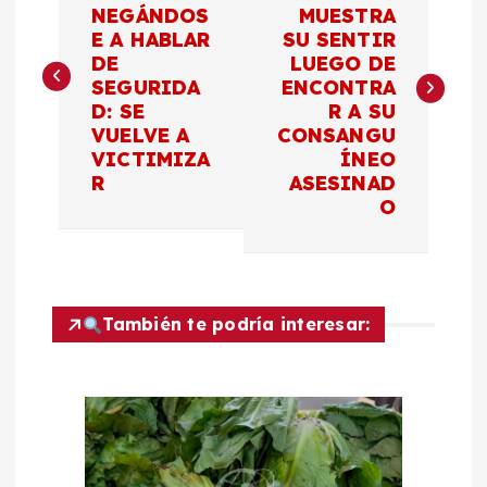
a
NEGÁNDOS
MUESTRA
E A HABLAR
SU SENTIR
v
DE
LUEGO DE
SEGURIDA
ENCONTRA
e
D: SE
R A SU
VUELVE A
CONSANGU
g
VICTIMIZA
ÍNEO
R
ASESINAD
a
O
c
i
También te podría interesar:
ó
n
d