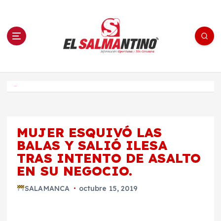
S
a
l
t
a
r
a
l
c
o
El Salmantino - medios/noticias/editorial
n
t
e
Inicio
n
i
d
o
MUJER ESQUIVÓ LAS
BALAS Y SALIÓ ILESA
TRAS INTENTO DE ASALTO
EN SU NEGOCIO.
SALAMANCA
octubre 15, 2019