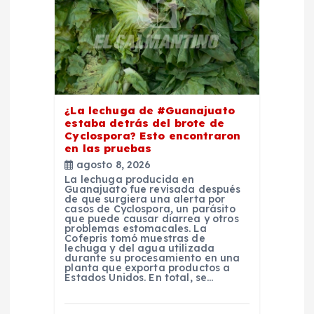
e
e
n
¿La lechuga de #Guanajuato
estaba detrás del brote de
t
Cyclospora? Esto encontraron
en las pruebas
r
agosto 8, 2026
La lechuga producida en
Guanajuato fue revisada después
a
de que surgiera una alerta por
casos de Cyclospora, un parásito
que puede causar diarrea y otros
d
problemas estomacales. La
Cofepris tomó muestras de
lechuga y del agua utilizada
durante su procesamiento en una
a
planta que exporta productos a
Estados Unidos. En total, se…
s