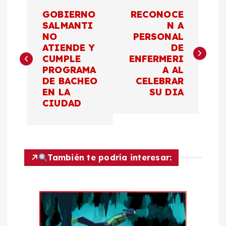
N
GOBIERNO
RECONOCE
a
SALMANTI
N A
NO
PERSONAL
ATIENDE Y
DE
v
CUMPLE
ENFERMERI
PROGRAMA
A AL
e
DE BACHEO
CELEBRAR
EN LA
SU DIA
g
CIUDAD
a
c
También te podría interesar:
i
ó