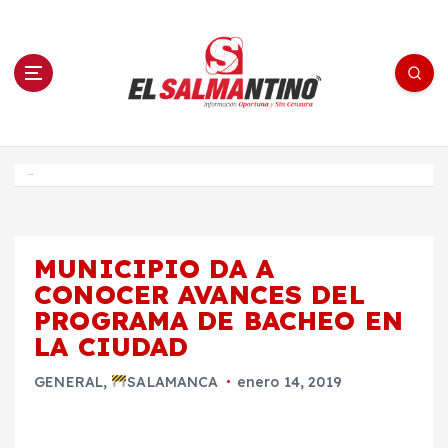
S
a
l
t
a
r
a
l
c
o
El Salmantino - medios/noticias/editorial
n
t
e
Inicio
n
i
d
o
MUNICIPIO DA A
CONOCER AVANCES DEL
PROGRAMA DE BACHEO EN
LA CIUDAD
GENERAL
,
SALAMANCA
enero 14, 2019