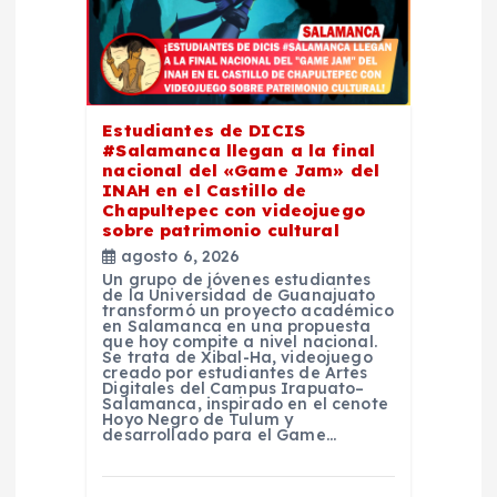
n
d
e
Estudiantes de DICIS
e
#Salamanca llegan a la final
nacional del «Game Jam» del
INAH en el Castillo de
n
Chapultepec con videojuego
sobre patrimonio cultural
agosto 6, 2026
t
Un grupo de jóvenes estudiantes
de la Universidad de Guanajuato
transformó un proyecto académico
r
en Salamanca en una propuesta
que hoy compite a nivel nacional.
Se trata de Xibal-Ha, videojuego
a
creado por estudiantes de Artes
Digitales del Campus Irapuato–
Salamanca, inspirado en el cenote
Hoyo Negro de Tulum y
d
desarrollado para el Game…
a