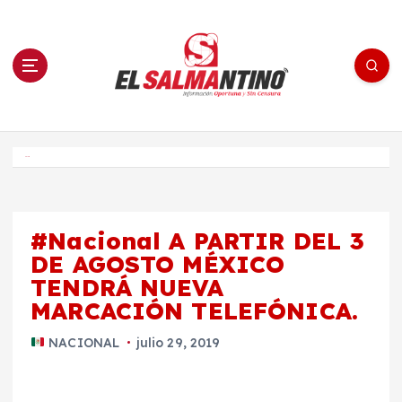
S
a
l
t
a
r
a
l
c
o
El Salmantino - medios/noticias/editorial
n
t
e
Inicio
n
i
d
o
#Nacional A PARTIR DEL 3
DE AGOSTO MÉXICO
TENDRÁ NUEVA
MARCACIÓN TELEFÓNICA.
NACIONAL
julio 29, 2019