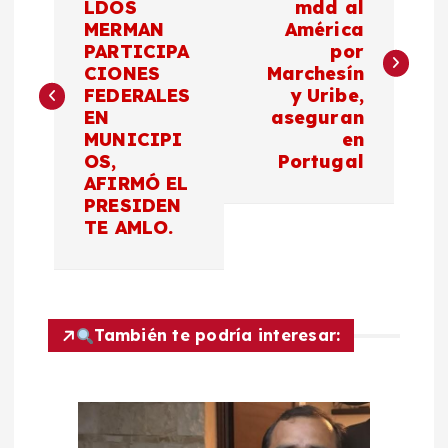
LDOS
mdd al
MERMAN
América
v
PARTICIPA
por
CIONES
Marchesín
e
FEDERALES
y Uribe,
EN
aseguran
g
MUNICIPI
en
OS,
Portugal
a
AFIRMÓ EL
PRESIDEN
c
TE AMLO.
i
ó
También te podría interesar:
n
d