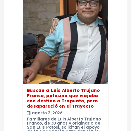
e
e
n
t
r
a
Buscan a Luis Alberto Trujano
d
Franco, potosino que viajaba
con destino a Irapuato, pero
desapareció en el trayecto
a
agosto 3, 2026
Familiares de Luis Alberto Trujano
s
Franco, de 30 años y originario de
San Luis Potosí, solicitan el apoyo