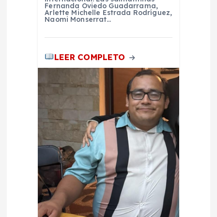
Fernanda Oviedo Guadarrama,
Arlette Michelle Estrada Rodríguez,
d
Naomi Monserrat…
a
LEER COMPLETO
s