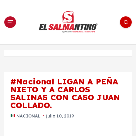
S
a
l
t
a
r
a
l
c
o
El Salmantino - medios/noticias/editorial
n
t
e
Inicio
n
i
d
o
#Nacional LIGAN A PEÑA
NIETO Y A CARLOS
SALINAS CON CASO JUAN
COLLADO.
NACIONAL
julio 10, 2019