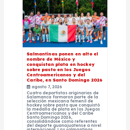
i
ó
n
d
e
Salmantinas ponen en alto el
nombre de México y
conquistan plata en hockey
e
sobre pasto en los Juegos
Centroamericanos y del
Caribe, en Santo Domingo 2026
n
agosto 7, 2026
Cuatro deportistas originarias de
t
Salamanca formaron parte de la
selección mexicana femenil de
hockey sobre pasto que conquistó
la medalla de plata en los Juegos
r
Centroamericanos y del Caribe
Santo Domingo 2026,
consolidándose como referentes
a
del deporte guanajuatense a nivel
internacional. Las salmantinas