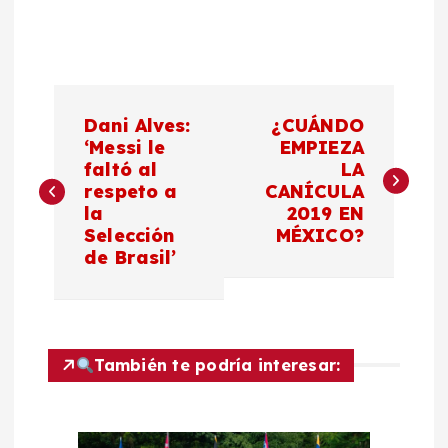
N
Dani Alves:
¿CUÁNDO
a
‘Messi le
EMPIEZA
faltó al
LA
respeto a
CANÍCULA
v
la
2019 EN
Selección
MÉXICO?
e
de Brasil’
g
a
También te podría interesar:
c