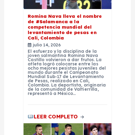
e
e
Romina Nava lleva el nombre
de #Salamanca a la
competencia mundial del
n
levantamiento de pesas en
Cali, Colombia
t
julio 14, 2026
El esfuerzo y la disciplina de la
joven salmantina Romina Nava
r
Castillo volvieron a dar frutos. La
atleta logró colocarse entre las
ocho mejores pesistas juveniles del
mundo durante el Campeonato
a
Mundial Sub-17 de Levantamiento
de Pesas, realizado en Cali,
Colombia. La deportista, originaria
d
de la comunidad de Valtierrilla,
representó a México…
a
LEER COMPLETO
s