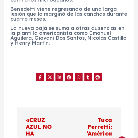
Benedetti viene regresando de una larga
lesión que lo marginó de las canchas durante
cuatro meses.
La nueva baja se suma a otras ausencias en
la plantilla americanista como Emanuel
Aguilera, Giovani Dos Santos, Nicolás Castillo
y Henry Martín.
N
«CRUZ
Tuca
a
AZUL NO
Ferretti:
HA
‘América