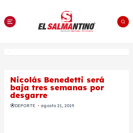
S
a
l
t
a
r
a
l
c
o
El Salmantino - medios/noticias/editorial
n
t
e
Inicio
n
i
d
o
Nicolás Benedetti será
baja tres semanas por
desgarre
DEPORTE
agosto 21, 2019