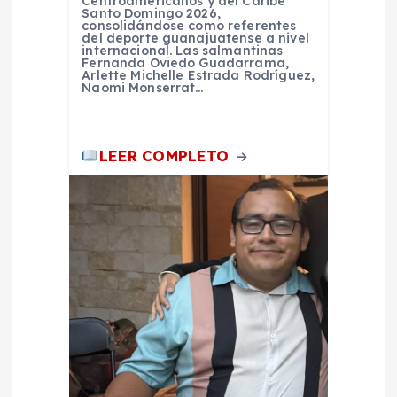
Centroamericanos y del Caribe
Santo Domingo 2026,
d
consolidándose como referentes
del deporte guanajuatense a nivel
internacional. Las salmantinas
a
Fernanda Oviedo Guadarrama,
Arlette Michelle Estrada Rodríguez,
Naomi Monserrat…
s
LEER COMPLETO