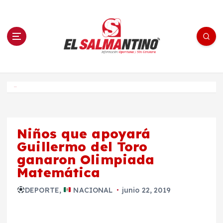
S
a
l
t
a
r
a
l
c
o
El Salmantino - medios/noticias/editorial
n
t
e
Inicio
n
i
d
o
Niños que apoyará
Guillermo del Toro
ganaron Olimpiada
Matemática
DEPORTE
,
NACIONAL
junio 22, 2019