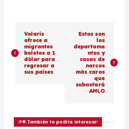
N
Volaris
Estos son
a
ofrece a
los
migrantes
departame
boletos a 1
ntos y
v
dólar para
casas de
regresar a
narcos
e
sus países
más caros
que
g
subastará
AMLO
a
c
También te podría interesar:
i