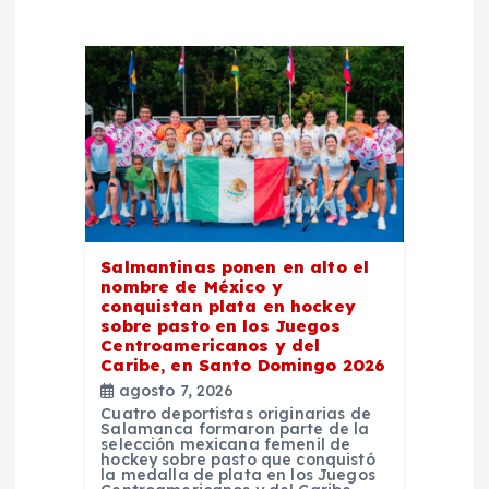
ó
n
d
e
e
Salmantinas ponen en alto el
nombre de México y
n
conquistan plata en hockey
sobre pasto en los Juegos
Centroamericanos y del
t
Caribe, en Santo Domingo 2026
agosto 7, 2026
r
Cuatro deportistas originarias de
Salamanca formaron parte de la
selección mexicana femenil de
a
hockey sobre pasto que conquistó
la medalla de plata en los Juegos