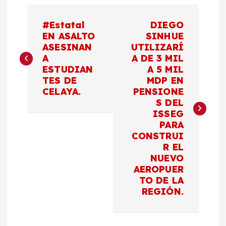
N
#Estatal
DIEGO
a
EN ASALTO
SINHUE
ASESINAN
UTILIZARÍ
A
A DE 3 MIL
v
ESTUDIAN
A 5 MIL
TES DE
MDP EN
e
CELAYA.
PENSIONE
S DEL
g
ISSEG
PARA
a
CONSTRUI
R EL
c
NUEVO
AEROPUER
TO DE LA
i
REGIÓN.
ó