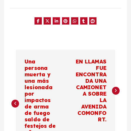
N
Una
EN LLAMAS
a
persona
FUE
muerta y
ENCONTRA
una más
DA UNA
v
lesionada
CAMIONET
por
A SOBRE
e
impactos
LA
de arma
AVENIDA
g
de fuego
COMONFO
saldo de
RT.
a
festejos de