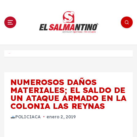
S
a
l
t
a
r
a
l
c
o
El Salmantino - medios/noticias/editorial
n
t
e
Inicio
n
i
d
o
NUMEROSOS DAÑOS
MATERIALES; EL SALDO DE
UN ATAQUE ARMADO EN LA
COLONIA LAS REYNAS
POLICIACA
enero 2, 2019