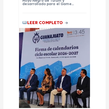
Hoyo Negro de Tulum y
s
desarrollado para el Game…
LEER COMPLETO