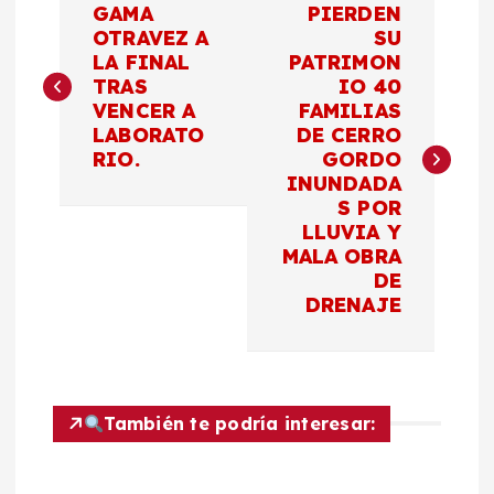
GAMA
PIERDEN
a
OTRAVEZ A
SU
LA FINAL
PATRIMON
TRAS
IO 40
v
VENCER A
FAMILIAS
LABORATO
DE CERRO
e
RIO.
GORDO
INUNDADA
g
S POR
LLUVIA Y
a
MALA OBRA
DE
c
DRENAJE
i
ó
También te podría interesar:
n