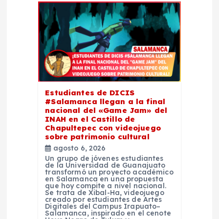
d
e
e
n
Estudiantes de DICIS
#Salamanca llegan a la final
t
nacional del «Game Jam» del
INAH en el Castillo de
Chapultepec con videojuego
r
sobre patrimonio cultural
agosto 6, 2026
a
Un grupo de jóvenes estudiantes
de la Universidad de Guanajuato
transformó un proyecto académico
d
en Salamanca en una propuesta
que hoy compite a nivel nacional.
Se trata de Xibal-Ha, videojuego
creado por estudiantes de Artes
a
Digitales del Campus Irapuato–
Salamanca, inspirado en el cenote