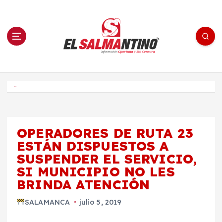
S
a
l
t
a
r
a
l
c
o
El Salmantino - medios/noticias/editorial
n
t
e
Inicio
n
i
d
o
OPERADORES DE RUTA 23
ESTÁN DISPUESTOS A
SUSPENDER EL SERVICIO,
SI MUNICIPIO NO LES
BRINDA ATENCIÓN
SALAMANCA
julio 5, 2019