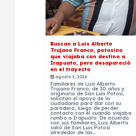
n
d
e
Buscan a Luis Alberto
Trujano Franco, potosino
que viajaba con destino a
e
Irapuato, pero desapareció
en el trayecto
n
agosto 3, 2026
Familiares de Luis Alberto
Trujano Franco, de 30 años y
t
originario de San Luis Potosí,
solicitan el apoyo de la
ciudadanía para dar con su
paradero, luego de perder
r
contacto con él cuando viajaba
rumbo a Irapuato. De acuerdo
con sus familiares, Luis Alberto
a
salió de San Luis Potosí
alrededor de las…