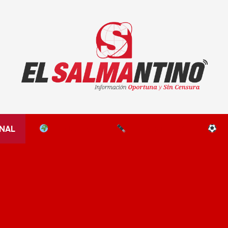
El Salmantino - medios/noticias/editorial
NAL
EL MUNDO
EDITORIALES
D