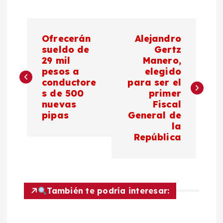
N
Ofrecerán
Alejandro
a
sueldo de
Gertz
29 mil
Manero,
pesos a
elegido
v
conductore
para ser el
s de 500
primer
e
nuevas
Fiscal
pipas
General de
g
la
República
a
c
También te podría interesar:
i