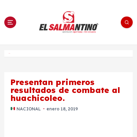
S
a
l
t
a
r
a
l
c
o
El Salmantino - medios/noticias/editorial
n
t
e
Inicio
n
i
d
o
Presentan primeros
resultados de combate al
huachicoleo.
NACIONAL
enero 18, 2019