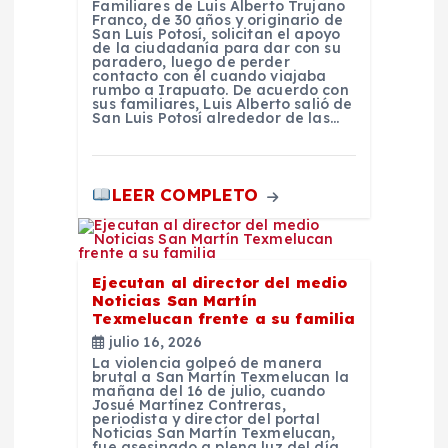
Familiares de Luis Alberto Trujano
Franco, de 30 años y originario de
a
San Luis Potosí, solicitan el apoyo
de la ciudadanía para dar con su
paradero, luego de perder
contacto con él cuando viajaba
s
rumbo a Irapuato. De acuerdo con
sus familiares, Luis Alberto salió de
San Luis Potosí alrededor de las…
LEER COMPLETO
Ejecutan al director del medio
Noticias San Martín
Texmelucan frente a su familia
julio 16, 2026
La violencia golpeó de manera
brutal a San Martín Texmelucan la
mañana del 16 de julio, cuando
Josué Martínez Contreras,
periodista y director del portal
Noticias San Martín Texmelucan,
fue asesinado a plena luz del día.