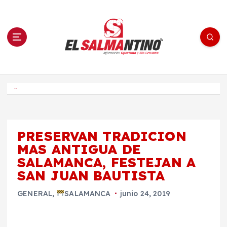
S
a
l
t
a
r
a
l
c
o
El Salmantino - medios/noticias/editorial
n
t
e
Inicio
n
i
d
o
PRESERVAN TRADICION
MAS ANTIGUA DE
SALAMANCA, FESTEJAN A
SAN JUAN BAUTISTA
GENERAL
,
SALAMANCA
junio 24, 2019