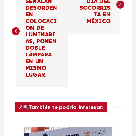
SEÑALAN
DÍA DEL
DESORDEN
SOCORRIS
v
EN
TA EN
COLOCACI
MÉXICO
e
ÓN DE
LUMINARI
g
AS, PONEN
DOBLE
a
LÁMPARA
EN UN
c
MISMO
LUGAR.
i
ó
También te podría interesar:
n
d