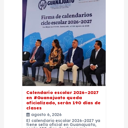
e
e
n
t
r
a
d
Calendario escolar 2026–2027
en #Guanajuato queda
oficializado, serán 190 días de
a
clases
agosto 6, 2026
s
El calendario escolar 2026–2027 ya
tiene sello oficial en Guanajuato,