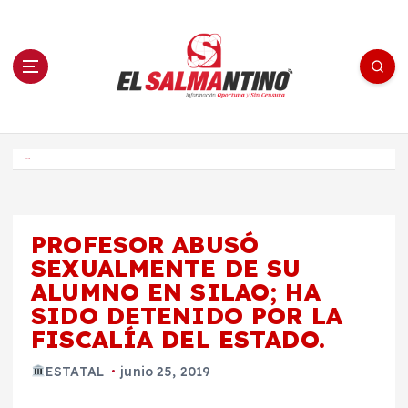
S
a
l
t
a
r
a
l
c
o
El Salmantino - medios/noticias/editorial
n
t
e
Inicio
n
i
d
o
PROFESOR ABUSÓ
SEXUALMENTE DE SU
ALUMNO EN SILAO; HA
SIDO DETENIDO POR LA
FISCALÍA DEL ESTADO.
ESTATAL
junio 25, 2019