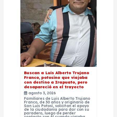
e
e
n
t
r
a
Buscan a Luis Alberto Trujano
d
Franco, potosino que viajaba
con destino a Irapuato, pero
desapareció en el trayecto
a
agosto 3, 2026
Familiares de Luis Alberto Trujano
s
Franco, de 30 años y originario de
San Luis Potosí, solicitan el apoyo
de la ciudadanía para dar con su
paradero, luego de perder
contacto con él cuando viajaba