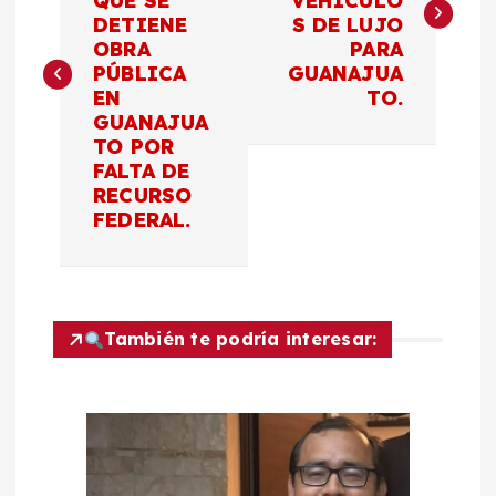
QUE SE
VEHÍCULO
v
DETIENE
S DE LUJO
OBRA
PARA
e
PÚBLICA
GUANAJUA
EN
TO.
g
GUANAJUA
TO POR
a
FALTA DE
RECURSO
c
FEDERAL.
i
ó
También te podría interesar:
n
d