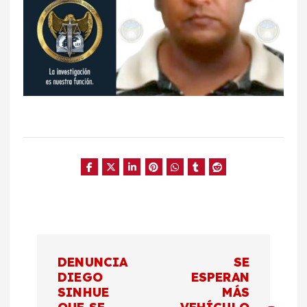
N
DENUNCIA
SE
a
DIEGO
ESPERAN
SINHUE
MÁS