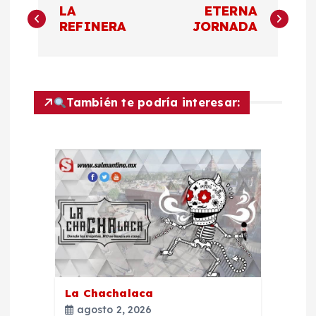
LA
ETERNA
a
REFINERA
JORNADA
v
e
También te podría interesar:
g
a
c
i
ó
La Chachalaca
n
agosto 2, 2026