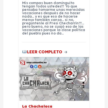
Mis compas buen dominguito
d
tengan todos ustedes!!! Yo que
pensaba tomarme unas merecidas
vacaciones después de no hacer
nada… y es que eso de hacerse
e
menso también cansa… si no,
pregúntenle al Presi Checharrín!!!…
pero bueno, no se cuajó eso de las
e
vacaciones porque la clase política
del pueblo pues no da…
n
LEER COMPLETO
t
r
a
d
a
La Chachalaca