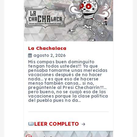
c
i
ó
La Chachalaca
n
agosto 2, 2026
Mis compas buen dominguito
d
tengan todos ustedes!!! Yo que
pensaba tomarme unas merecidas
vacaciones después de no hacer
nada… y es que eso de hacerse
e
menso también cansa… si no,
pregúntenle al Presi Checharrín!!!…
pero bueno, no se cuajó eso de las
e
vacaciones porque la clase política
del pueblo pues no da…
n
LEER COMPLETO
t