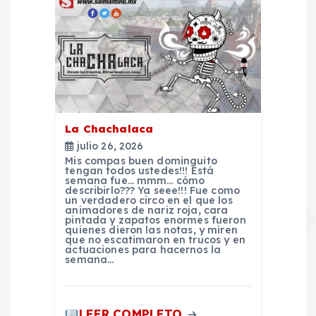
r
a
d
a
La Chachalaca
julio 26, 2026
s
Mis compas buen dominguito
tengan todos ustedes!!! Está
semana fue… mmm… cómo
describirlo??? Ya seee!!! Fue como
un verdadero circo en el que los
animadores de nariz roja, cara
pintada y zapatos enormes fueron
quienes dieron las notas, y miren
que no escatimaron en trucos y en
actuaciones para hacernos la
semana…
LEER COMPLETO