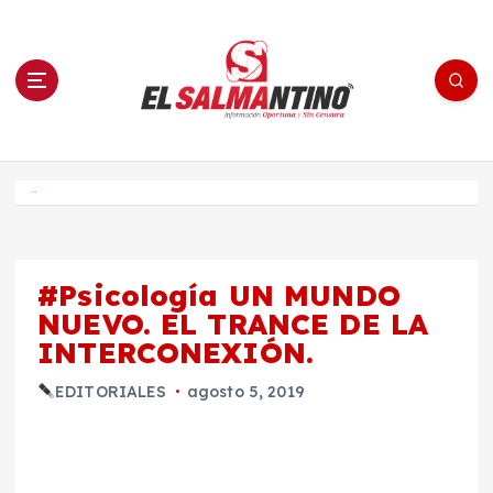
S
a
l
t
a
r
a
l
c
o
El Salmantino - medios/noticias/editorial
n
t
e
Inicio
n
i
d
o
#Psicología UN MUNDO
NUEVO. EL TRANCE DE LA
INTERCONEXIÓN.
EDITORIALES
agosto 5, 2019