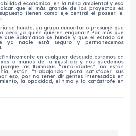
tabilidad económica, en la ruina ambiental y eso
ndicar que el más grande de los proyectos es
supuesto tienen como eje central el poseer, el
.
oría se hunde, un grupo minoritario presume que
ora pero ¿a quién quieren engañar? Por más que
able que Salamanca se hunde y que el estado de
ue ya nadie está seguro y permanecemos
.
efinitivamente en cualquier descuido estamos en
mos a manos de la injusticia y nos quedamos
e porque las llamadas “autoridades”, no están
nía, están “trabajando” para satisfacer sus
por eso, por no tener dirigentes interesados en
miento, la opacidad, el timo y la catástrofe en