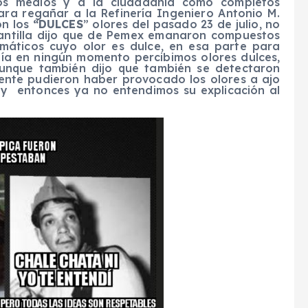
 los medios y a la ciudadanía como completos
para regañar a la Refinería Ingeniero Antonio M.
on los
“DULCES
” olores del pasado 23 de julio, no
Mantilla dijo que de Pemex emanaron compuestos
romáticos cuyo olor es dulce, en esa parte para
 día en ningún momento percibimos olores dulces,
 aunque también dijo que también se detectaron
ente pudieron haber provocado los olores a ajo
 y entonces ya no entendimos su explicación al