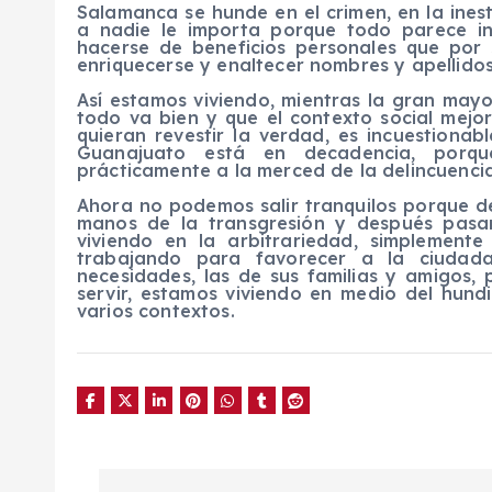
Salamanca se hunde en el crimen, en la ines
a nadie le importa porque todo parece i
hacerse de beneficios personales que por 
enriquecerse y enaltecer nombres y apellidos
Así estamos viviendo, mientras la gran may
todo va bien y que el contexto social mej
quieran revestir la verdad, es incuestion
Guanajuato está en decadencia, porq
prácticamente a la merced de la delincuencia
Ahora no podemos salir tranquilos porque d
manos de la transgresión y después pasa
viviendo en la arbitrariedad, simplement
trabajando para favorecer a la ciudada
necesidades, las de sus familias y amigos, 
servir, estamos viviendo en medio del hundi
varios contextos.