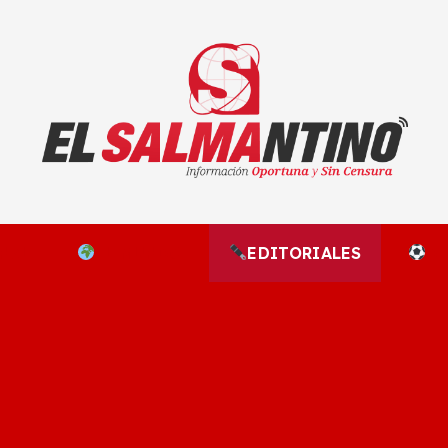
El Salmantino - medios/noticias/editorial
NAL
EL MUNDO
EDITORIALES
D