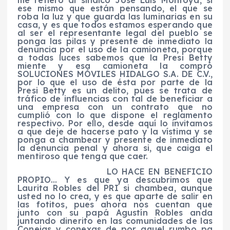
ese mismo que están pensando, el que se
roba la luz y que guarda las luminarias en su
casa, y es que todos estamos esperando que
al ser el representante legal del pueblo se
ponga las pilas y presente de inmediato la
denuncia por el uso de la camioneta, porque
a todas luces sabemos que la Presi Betty
miente y esa camioneta la compró
SOLUCIONES MÓVILES HIDALGO S.A. DE C.V.,
por lo que el uso de ésta por parte de la
Presi Betty es un delito, pues se trata de
tráfico de influencias con tal de beneficiar a
una empresa con un contrato que no
cumplió con lo que dispone el reglamento
respectivo. Por ello, desde aquí lo invitamos
a que deje de hacerse pato y la vístima y se
ponga a chambear y presente de inmediato
la denuncia penal y ahora si, que caiga el
mentiroso que tenga que caer.
LO HACE EN BENEFICIO
PROPIO… Y es que ya descubrimos que
Laurita Robles del PRI si chambea, aunque
usted no lo crea, y es que aparte de salir en
las fotitos, pues ahora nos cuentan que
junto con su papá Agustín Robles anda
juntando dinerito en las comunidades de las
Conejas y conexas de por aquel rumbo pa