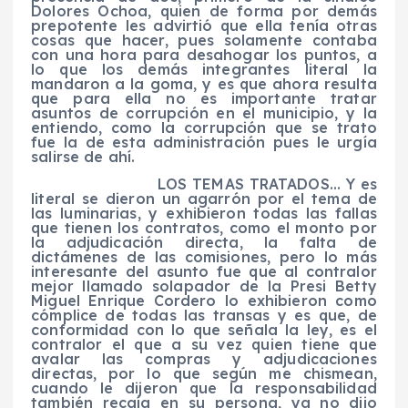
Dolores Ochoa, quien de forma por demás
prepotente les advirtió que ella tenía otras
cosas que hacer, pues solamente contaba
con una hora para desahogar los puntos, a
lo que los demás integrantes literal la
mandaron a la goma, y es que ahora resulta
que para ella no es importante tratar
asuntos de corrupción en el municipio, y la
entiendo, como la corrupción que se trato
fue la de esta administración pues le urgía
salirse de ahí.
LOS TEMAS TRATADOS… Y es
literal se dieron un agarrón por el tema de
las luminarias, y exhibieron todas las fallas
que tienen los contratos, como el monto por
la adjudicación directa, la falta de
dictámenes de las comisiones, pero lo más
interesante del asunto fue que al contralor
mejor llamado solapador de la Presi Betty
Miguel Enrique Cordero lo exhibieron como
cómplice de todas las transas y es que, de
conformidad con lo que señala la ley, es el
contralor el que a su vez quien tiene que
avalar las compras y adjudicaciones
directas, por lo que según me chismean,
cuando le dijeron que la responsabilidad
también recaía en su persona, ya no dijo