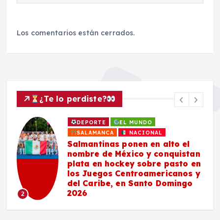
Los comentarios están cerrados.
¿Te lo perdiste?
SALAMANCA
Estudiantes de DICIS
#Salamanca llegan a la final
nacional del «Game Jam» del
n
INAH en el Castillo de
n
Chapultepec con videojuego
y
sobre patrimonio cultural
3