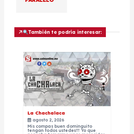
v
e
g
También te podría interesar:
a
c
i
ó
n
La Chachalaca
d
agosto 2, 2026
Mis compas buen dominguito
tengan todos ustedes!!! Yo que