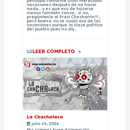
e
pensaba tomarme unas merecidas
vacaciones después de no hacer
nada… y es que eso de hacerse
e
menso también cansa… si no,
pregúntenle al Presi Checharrín!!!…
pero bueno, no se cuajó eso de las
vacaciones porque la clase política
n
del pueblo pues no da…
t
LEER COMPLETO
r
a
d
a
s
La Chachalaca
julio 26, 2026
Mis compas buen dominguito