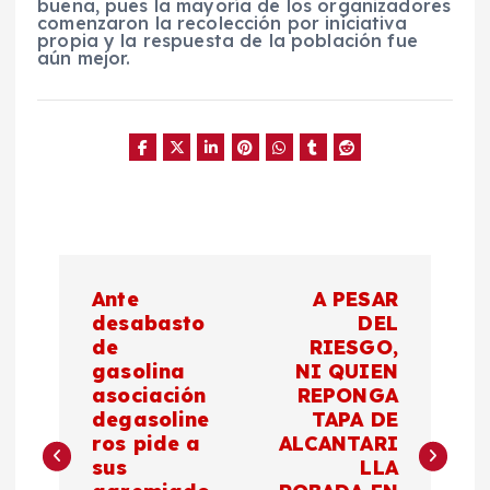
buena, pues la mayoría de los organizadores
comenzaron la recolección por iniciativa
propia y la respuesta de la población fue
aún mejor.
N
Ante
A PESAR
a
desabasto
DEL
de
RIESGO,
gasolina
NI QUIEN
v
asociación
REPONGA
degasoline
TAPA DE
e
ros pide a
ALCANTARI
sus
LLA