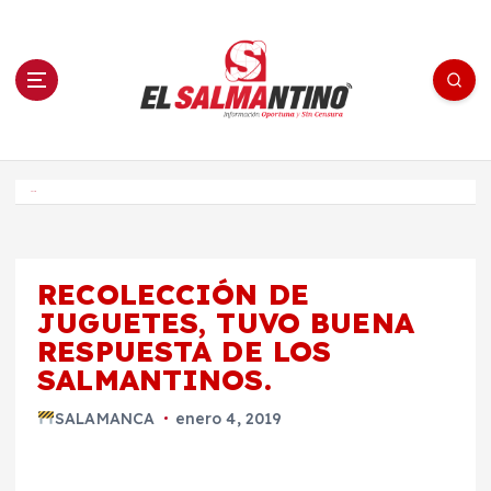
S
a
l
t
a
r
a
l
c
o
El Salmantino - medios/noticias/editorial
n
t
e
Inicio
n
i
d
o
RECOLECCIÓN DE
JUGUETES, TUVO BUENA
RESPUESTA DE LOS
SALMANTINOS.
SALAMANCA
enero 4, 2019