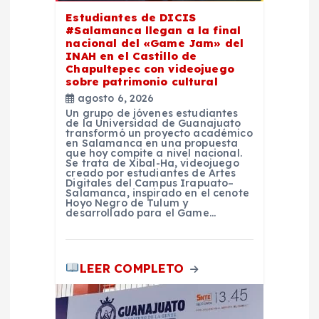
Estudiantes de DICIS
t
#Salamanca llegan a la final
nacional del «Game Jam» del
INAH en el Castillo de
r
Chapultepec con videojuego
sobre patrimonio cultural
a
agosto 6, 2026
Un grupo de jóvenes estudiantes
de la Universidad de Guanajuato
d
transformó un proyecto académico
en Salamanca en una propuesta
que hoy compite a nivel nacional.
a
Se trata de Xibal-Ha, videojuego
creado por estudiantes de Artes
Digitales del Campus Irapuato–
Salamanca, inspirado en el cenote
s
Hoyo Negro de Tulum y
desarrollado para el Game…
LEER COMPLETO