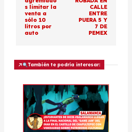
g
agremiado
ROBADA EN
s limitar la
CALLE
a
venta a
ENTRE
sólo 10
PUERA 5 Y
c
litros por
7 DE
auto
PEMEX
i
ó
También te podría interesar:
n
d
e
e
n