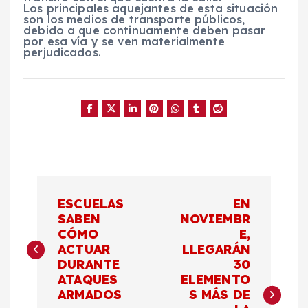
Los principales aquejantes de esta situación
son los medios de transporte públicos,
debido a que continuamente deben pasar
por esa vía y se ven materialmente
perjudicados.
N
ESCUELAS
EN
a
SABEN
NOVIEMBR
CÓMO
E,
ACTUAR
LLEGARÁN
v
DURANTE
30
ATAQUES
ELEMENTO
e
ARMADOS
S MÁS DE