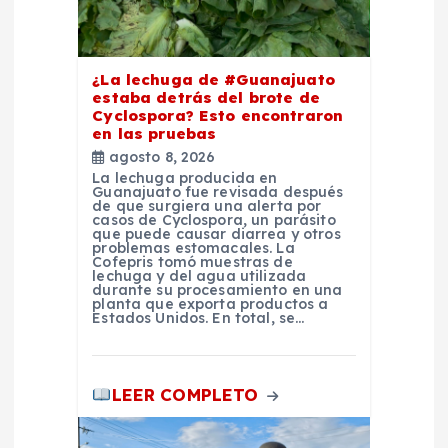
n
t
¿La lechuga de #Guanajuato
estaba detrás del brote de
r
Cyclospora? Esto encontraron
en las pruebas
a
agosto 8, 2026
La lechuga producida en
Guanajuato fue revisada después
d
de que surgiera una alerta por
casos de Cyclospora, un parásito
que puede causar diarrea y otros
problemas estomacales. La
a
Cofepris tomó muestras de
lechuga y del agua utilizada
durante su procesamiento en una
s
planta que exporta productos a
Estados Unidos. En total, se…
LEER COMPLETO