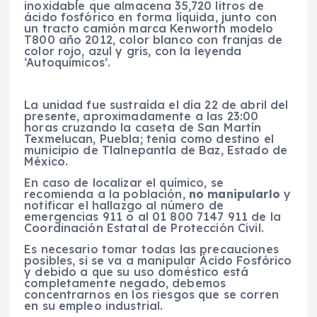
inoxidable que almacena 35,720 litros de
ácido fosfórico en forma líquida, junto con
un tracto camión marca Kenworth modelo
T800 año 2012, color blanco con franjas de
color rojo, azul y gris, con la leyenda
‘Autoquímicos’.
La unidad fue sustraída el día 22 de abril del
presente, aproximadamente a las 23:00
horas cruzando la caseta de San Martín
Texmelucan, Puebla; tenía como destino el
municipio de Tlalnepantla de Baz, Estado de
México.
En caso de localizar el químico, se
recomienda a la población,
no manipularlo
y
notificar el hallazgo al número de
emergencias 911 o al 01 800 7147 911 de la
Coordinación Estatal de Protección Civil.
Es necesario tomar todas las precauciones
posibles, si se va a manipular Ácido Fosfórico
y debido a que su uso doméstico está
completamente negado, debemos
concentrarnos en los riesgos que se corren
en su empleo industrial.