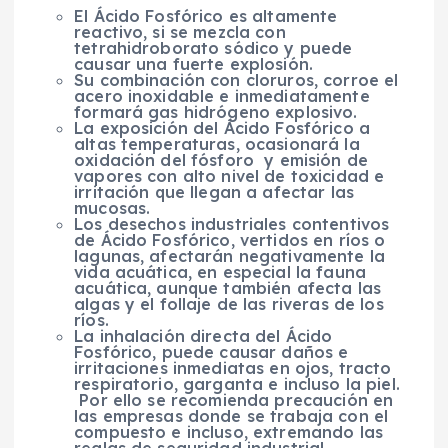
El Ácido Fosfórico es altamente
reactivo, si se mezcla con
tetrahidroborato sódico y puede
causar una fuerte explosión.
Su combinación con cloruros, corroe el
acero inoxidable e inmediatamente
formará gas hidrógeno explosivo.
La exposición del Ácido Fosfórico a
altas temperaturas, ocasionará la
oxidación del fósforo y emisión de
vapores con alto nivel de toxicidad e
irritación que llegan a afectar las
mucosas.
Los desechos industriales contentivos
de Ácido Fosfórico, vertidos en ríos o
lagunas, afectarán negativamente la
vida acuática, en especial la fauna
acuática, aunque también afecta las
algas y el follaje de las riveras de los
ríos.
La inhalación directa del Ácido
Fosfórico, puede causar daños e
irritaciones inmediatas en ojos, tracto
respiratorio, garganta e incluso la piel.
Por ello se recomienda precaución en
las empresas donde se trabaja con el
compuesto e incluso, extremando las
reglas de seguridad industrial.