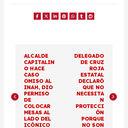
N
ALCALDE
DELEGADO
a
CAPITALIN
DE CRUZ
O HACE
ROJA
CASO
ESTATAL
v
OMISO AL
DECLARÓ
INAH, DIO
QUE NO
e
PERMISO
NECESITA
DE
N
g
COLOCAR
PROTECCI
MESAS AL
ÓN
a
LADO DEL
PORQUE
ICÓNICO
NO SON