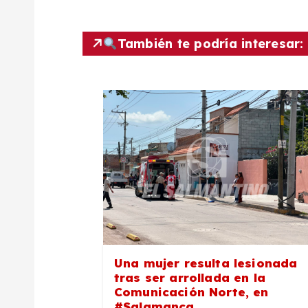
e
g
También te podría interesar:
a
c
i
ó
n
Una mujer resulta lesionada
d
tras ser arrollada en la
Comunicación Norte, en
#Salamanca