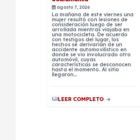
e
agosto 7, 2026
La mañana de este viernes una
e
mujer resultó con lesiones de
consideración luego de ser
arrollada mientras viajaba en
una motocicleta. De acuerdo
n
con testigos del lugar, los
hechos se derivarían de un
accidente automovilístico en
t
donde se vio involucrado otro
automóvil, cuyas
características se desconocen
hasta el momento. Al sitio
r
llegaron…
a
LEER COMPLETO
d
a