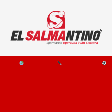
El Salmantino - medios/noticias/editorial
NAL
EL MUNDO
EDITORIALES
D