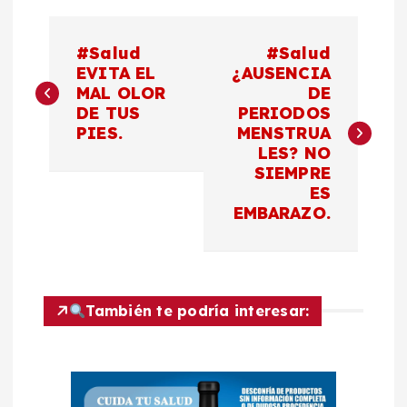
N
#Salud
#Salud
a
EVITA EL
¿AUSENCIA
MAL OLOR
DE
DE TUS
PERIODOS
v
PIES.
MENSTRUA
LES? NO
e
SIEMPRE
ES
g
EMBARAZO.
a
c
También te podría interesar:
i
ó