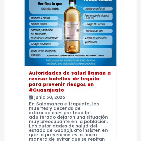
n
d
e
e
n
Autoridades de salud llaman a
revisar botellas de tequila
t
para prevenir riesgos en
#Guanajuato
junio 30, 2026
r
En Salamanca e Irapuato, las
muertes y decenas de
intoxicaciones por tequila
a
adulterado dejaron una situación
muy preocupante en la población.
Las autoridades de salud del
d
estado de Guanajuato insisten en
que la prevención es la única
manera de evitar que se repitan