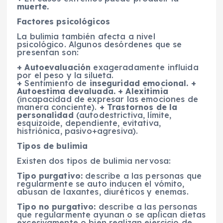
muerte.
Factores psicológicos
La bulimia también afecta a nivel
psicológico. Algunos desórdenes que se
presentan son:
+ Autoevaluación
exageradamente influida
por el peso y la silueta.
+
Sentimiento de
inseguridad emocional.
+
Autoestima devaluada.
+ Alexitimia
(incapacidad de expresar las emociones de
manera conciente).
+ Trastornos de la
personalidad
(autodestrictiva, límite,
esquizoide, dependiente, evitativa,
histriónica, pasivo+agresiva).
Tipos de bulimia
Existen dos tipos de bulimia nervosa:
Tipo purgativo:
describe a las personas que
regularmente se auto inducen el vómito,
abusan de laxantes, diuréticos y enemas.
Tipo no purgativo:
describe a las personas
que regularmente ayunan o se aplican dietas
excesivamente o bien realizan ejercicio de