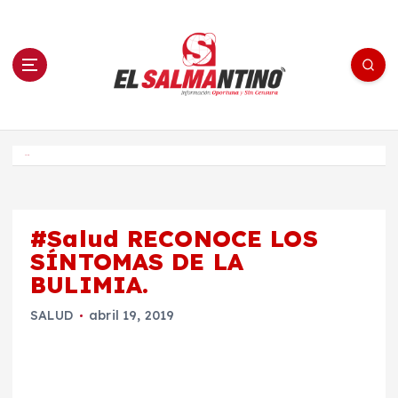
S
a
l
t
a
r
a
l
c
o
El Salmantino - medios/noticias/editorial
n
t
e
Inicio
n
i
d
o
#Salud RECONOCE LOS
SÍNTOMAS DE LA
BULIMIA.
SALUD
abril 19, 2019