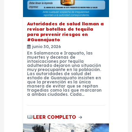
e
e
Autoridades de salud llaman a
n
revisar botellas de tequila
para prevenir riesgos en
t
#Guanajuato
junio 30, 2026
En Salamanca e Irapuato, las
r
muertes y decenas de
intoxicaciones por tequila
adulterado dejaron una situación
a
muy preocupante en la población.
Las autoridades de salud del
estado de Guanajuato insisten en
que la prevención es la única
d
manera de evitar que se repitan
tragedias como las que marcaron
a ambas ciudades. Cada…
a
s
LEER COMPLETO