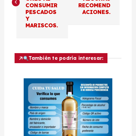
v
CONSUMIR
RECOMEND
PESCADOS
ACIONES.
e
Y
MARISCOS.
g
a
c
También te podría interesar:
i
ó
n
d