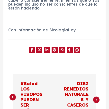
cabello conscientemente, mientras que otras
pueden incluso no ser conscientes de que lo
están haciendo.
Con información de SicologíaHoy
N
#Salud
DIEZ
a
LOS
REMEDIOS
HISOPOS
NATURALE
PUEDEN
S Y
v
SER
CASEROS