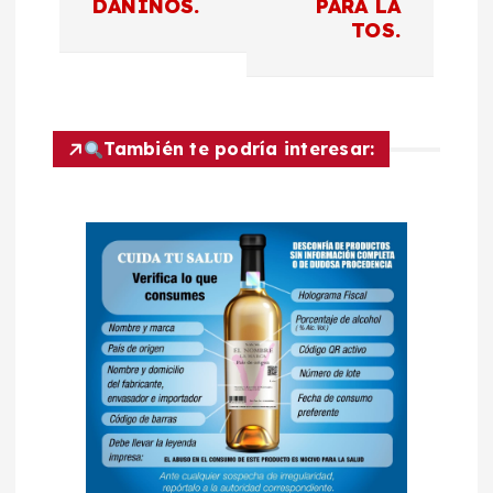
DAÑINOS.
PARA LA
e
TOS.
g
a
También te podría interesar:
c
i
ó
n
d
e