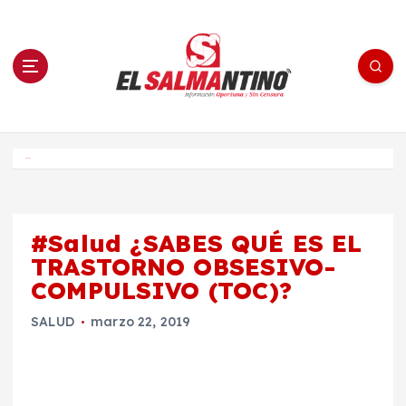
S
a
l
t
a
r
a
l
c
o
El Salmantino - medios/noticias/editorial
n
t
e
Inicio
n
i
d
o
#Salud ¿SABES QUÉ ES EL
TRASTORNO OBSESIVO-
COMPULSIVO (TOC)?
SALUD
marzo 22, 2019