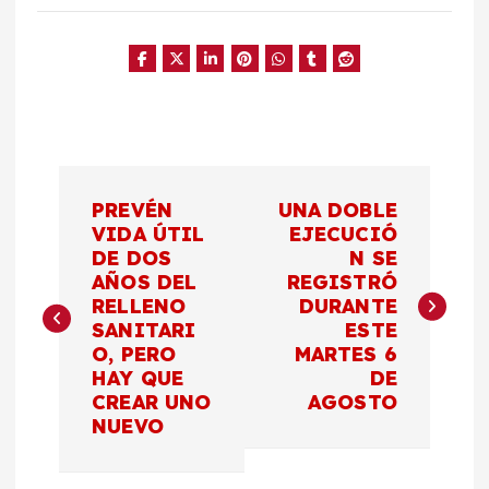
N
PREVÉN
UNA DOBLE
a
VIDA ÚTIL
EJECUCIÓ
DE DOS
N SE
AÑOS DEL
REGISTRÓ
v
RELLENO
DURANTE
SANITARI
ESTE
e
O, PERO
MARTES 6
HAY QUE
DE
g
CREAR UNO
AGOSTO
NUEVO
a