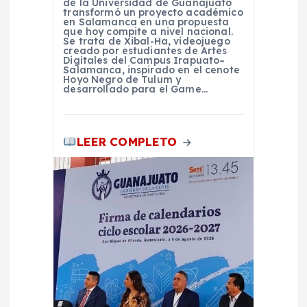
r
de la Universidad de Guanajuato
transformó un proyecto académico
en Salamanca en una propuesta
que hoy compite a nivel nacional.
a
Se trata de Xibal-Ha, videojuego
creado por estudiantes de Artes
Digitales del Campus Irapuato–
d
Salamanca, inspirado en el cenote
Hoyo Negro de Tulum y
desarrollado para el Game…
a
s
LEER COMPLETO