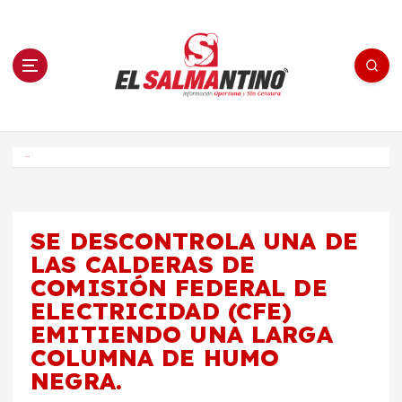
S
a
l
t
a
r
a
l
c
o
El Salmantino - medios/noticias/editorial
n
t
e
Inicio
n
i
d
o
SE DESCONTROLA UNA DE
LAS CALDERAS DE
COMISIÓN FEDERAL DE
ELECTRICIDAD (CFE)
EMITIENDO UNA LARGA
COLUMNA DE HUMO
NEGRA.