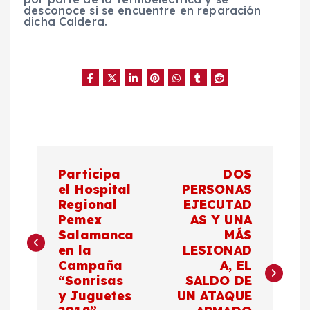
desconoce si se encuentre en reparación
dicha Caldera.
N
Participa
DOS
a
el Hospital
PERSONAS
Regional
EJECUTAD
Pemex
AS Y UNA
v
Salamanca
MÁS
en la
LESIONAD
e
Campaña
A, EL
“Sonrisas
SALDO DE
g
y Juguetes
UN ATAQUE