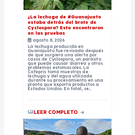
t
¿La lechuga de #Guanajuato
r
estaba detrás del brote de
Cyclospora? Esto encontraron
a
en las pruebas
agosto 8, 2026
La lechuga producida en
d
Guanajuato fue revisada después
de que surgiera una alerta por
casos de Cyclospora, un parásito
a
que puede causar diarrea y otros
problemas estomacales. La
Cofepris tomó muestras de
lechuga y del agua utilizada
s
durante su procesamiento en una
planta que exporta productos a
Estados Unidos. En total, se…
LEER COMPLETO