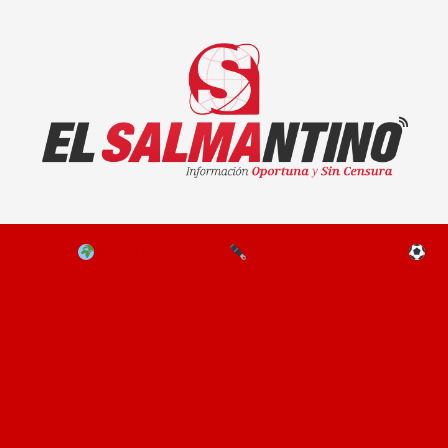
El Salmantino - medios/noticias/editorial
NAL
EL MUNDO
EDITORIALES
D