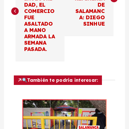
DAD, EL
DE
e
COMERCIO
SALAMANC
FUE
A: DIEGO
g
ASALTADO
SINHUE
A MANO
a
ARMADA LA
SEMANA
c
PASADA.
i
ó
También te podría interesar:
n
d
e