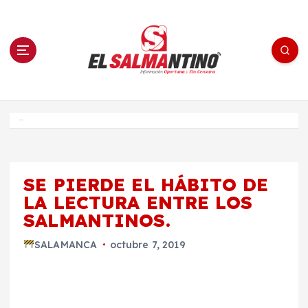
S
a
l
t
a
r
a
l
c
o
El Salmantino - medios/noticias/editorial
n
t
e
Inicio
n
i
d
o
SE PIERDE EL HÁBITO DE
LA LECTURA ENTRE LOS
SALMANTINOS.
SALAMANCA
octubre 7, 2019