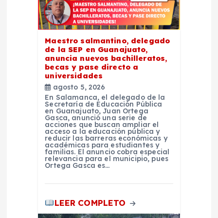
e
n
Maestro salmantino, delegado
de la SEP en Guanajuato,
t
anuncia nuevos bachilleratos,
becas y pase directo a
universidades
r
agosto 5, 2026
En Salamanca, el delegado de la
a
Secretaría de Educación Pública
en Guanajuato, Juan Ortega
Gasca, anunció una serie de
acciones que buscan ampliar el
d
acceso a la educación pública y
reducir las barreras económicas y
académicas para estudiantes y
a
familias. El anuncio cobra especial
relevancia para el municipio, pues
Ortega Gasca es…
s
LEER COMPLETO